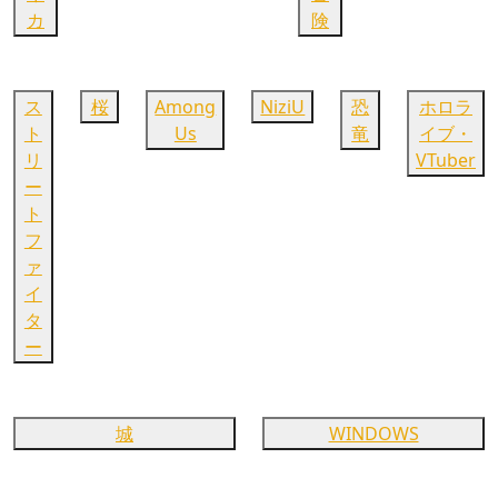
カ
険
ス
桜
Among
NiziU
恐
ホロラ
ト
Us
竜
イブ・
リ
VTuber
ー
ト
フ
ァ
イ
タ
ー
城
WINDOWS