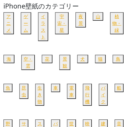
iPhone壁紙のカテゴリー
ア
ゲ
イ
宇
夜
山
植
ニ
ー
ラ
宙・
景
物・
メ
ム
ス
星
緑
ト
海
空・
花
景
犬
猫
鳥
雲
観
魚
昆
生
車
電
飛
バ
船
虫
き
車
行
イ
物
機
ク
野
サ
ス
パ
世
映
建
音