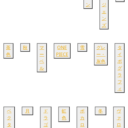
ン
ジ
ェ
ン
ズ
茶
秋
マ
ONE
雪
グレ
タ
色
ー
PIECE
ー・
イ
ベ
灰色
ポ
ル
グ
ラ
フ
ィ
ベ
月
ド
虹
ボ
冬
ヴ
ク
ラ
色
カ
ァ
タ
ゴ
ロ
ロ