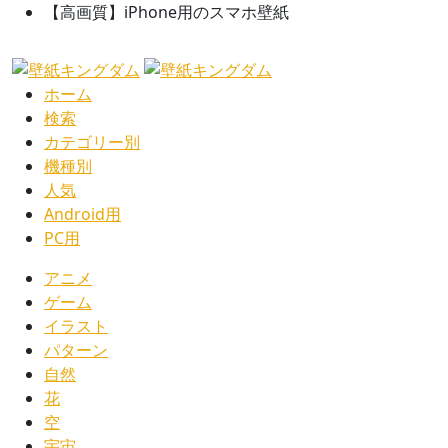
【高画質】iPhone用のスマホ壁紙
ホーム
検索
カテゴリー別
機種別
人気
Android用
PC用
アニメ
ゲーム
イラスト
パターン
自然
花
空
宇宙