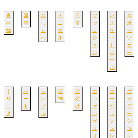
食
国
お
ミ
日
フ
バ
ス
べ
旗
し
ニ
本
ァ
ス
ポ
物
ゃ
マ
ッ
ケ
ー
れ
ル
シ
ッ
ツ
ョ
ト
カ
ン
ボ
ー
ー
ル
J
ハ
シ
原
夕
エ
エ
グ
リ
ー
ン
神
焼
ヴ
ー
ラ
ー
ト
プ
け
ァ
ペ
デ
グ
ル
ン
ッ
ー
ゲ
ク
シ
リ
ス
ョ
オ
レ
ン