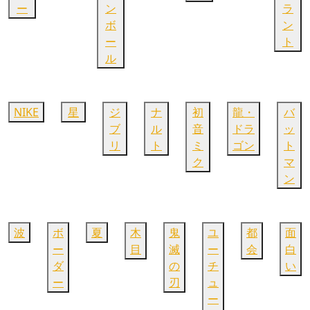
ー
ン
ラ
ボ
ン
ー
ト
ル
NIKE
星
ジ
ナ
初
龍・
バ
ブ
ル
音
ドラ
ッ
リ
ト
ミ
ゴン
ト
ク
マ
ン
波
ボ
夏
木
鬼
ユ
都
面
ー
目
滅
ー
会
白
ダ
の
チ
い
ー
刃
ュ
ー