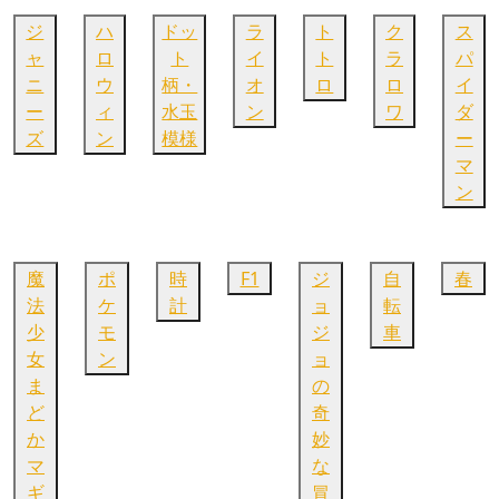
ジ
ハ
ドッ
ラ
ト
ク
ス
ャ
ロ
ト
イ
ト
ラ
パ
ニ
ウ
柄・
オ
ロ
ロ
イ
ー
ィ
水玉
ン
ワ
ダ
ズ
ン
模様
ー
マ
ン
魔
ポ
時
F1
ジ
自
春
法
ケ
計
ョ
転
少
モ
ジ
車
女
ン
ョ
ま
の
ど
奇
か
妙
マ
な
ギ
冒