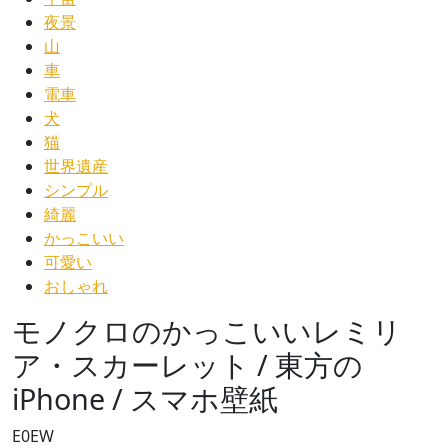
夜景
山
車
電車
犬
猫
世界遺産
シンプル
綺麗
かっこいい
可愛い
おしゃれ
モノクロのかっこいいレミリ
ア・スカーレット / 東方の
iPhone / スマホ壁紙
E0EW