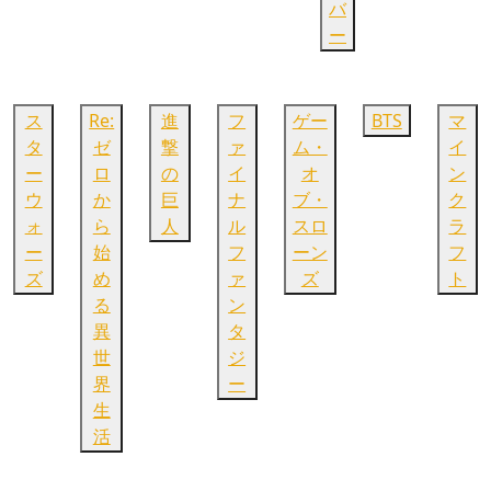
バ
ー
ス
Re:
進
フ
ゲー
BTS
マ
タ
ゼ
撃
ァ
ム・
イ
ー
ロ
の
イ
オ
ン
ウ
か
巨
ナ
ブ・
ク
ォ
ら
人
ル
スロ
ラ
ー
始
フ
ーン
フ
ズ
め
ァ
ズ
ト
る
ン
異
タ
世
ジ
界
ー
生
活