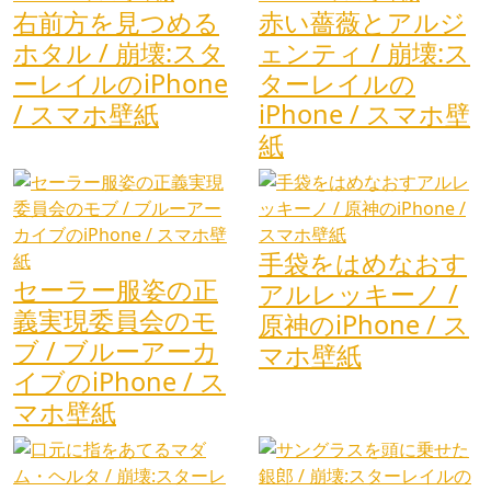
右前方を見つめる
赤い薔薇とアルジ
ホタル / 崩壊:スタ
ェンティ / 崩壊:ス
ーレイルのiPhone
ターレイルの
/ スマホ壁紙
iPhone / スマホ壁
紙
手袋をはめなおす
セーラー服姿の正
アルレッキーノ /
義実現委員会のモ
原神のiPhone / ス
ブ / ブルーアーカ
マホ壁紙
イブのiPhone / ス
マホ壁紙