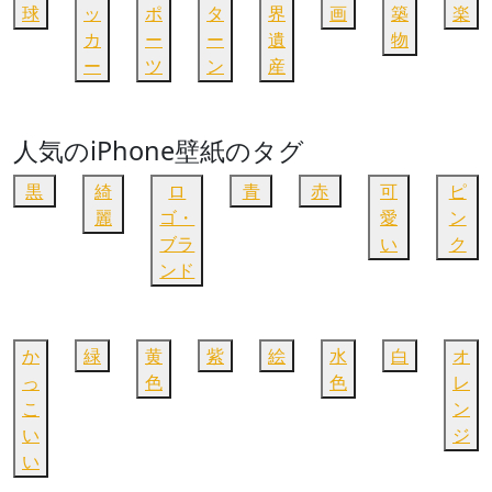
球
ッ
ポ
タ
界
画
築
楽
カ
ー
ー
遺
物
ー
ツ
ン
産
人気のiPhone壁紙のタグ
黒
綺
ロ
青
赤
可
ピ
麗
ゴ・
愛
ン
ブラ
い
ク
ンド
か
緑
黄
紫
絵
水
白
オ
っ
色
色
レ
こ
ン
い
ジ
い