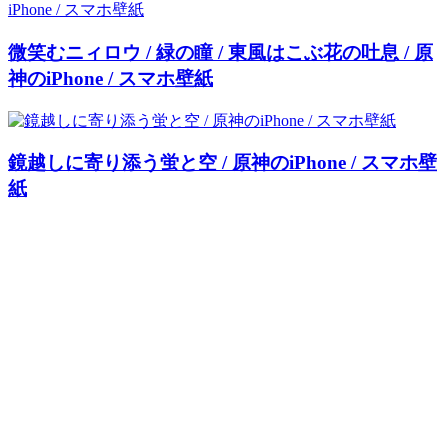
微笑むニィロウ / 緑の瞳 / 東風はこぶ花の吐息 / 原
神のiPhone / スマホ壁紙
鏡越しに寄り添う蛍と空 / 原神のiPhone / スマホ壁
紙