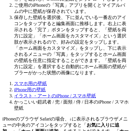
ご使用のiPhoneの「
写真
」アプリを開くと
マイアルバ
ム
の中に壁紙が保存されています。
保存した壁紙を選択後、下に並んでいる一番左のアイ
コンをタップすると編集画面に推移します。右上に表
示される「
完了
」ボタンをタップすると、「
壁紙を両
方に設定
」「
ホーム画面をカスタマイズ
」という選択
肢が表示されるので、好みの設定をタップします。
「
ホーム画面をカスタマイズ
」をタップし、下に表示
されるメニューの「
写真
」をタップするとホーム画面
の壁紙を任意に指定することができます。「
壁紙を両
方に設定
」を選択すると自動的にホーム画面の壁紙が
ブラーがかった状態の画像になります。
スマホ用の壁紙
iPhone用の壁紙
イラスト・アートのiPhone / スマホ壁紙
かっこいい鎧武者 / 兜 / 面頬 / 侍 / 日本のiPhone / スマホ
壁紙
iPhoneのブラウザ Safariの場合、↓に表示されるブラウザメニ
ューの中央のアイコンをタップすると「
お気に入りに追