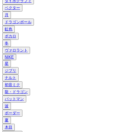
タイポグラフィ
ベクター
月
ドラゴンボール
虹色
ボカロ
冬
ヴァロラント
NIKE
星
ジブリ
ナルト
初音ミク
龍・ドラゴン
バットマン
波
ボーダー
夏
木目