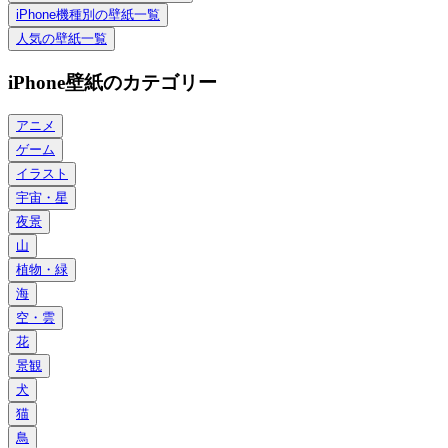
iPhone機種別の壁紙一覧
人気の壁紙一覧
iPhone壁紙のカテゴリー
アニメ
ゲーム
イラスト
宇宙・星
夜景
山
植物・緑
海
空・雲
花
景観
犬
猫
鳥