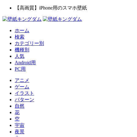
【高画質】iPhone用のスマホ壁紙
ホーム
検索
カテゴリー別
機種別
人気
Android用
PC用
アニメ
ゲーム
イラスト
パターン
自然
花
空
宇宙
夜景