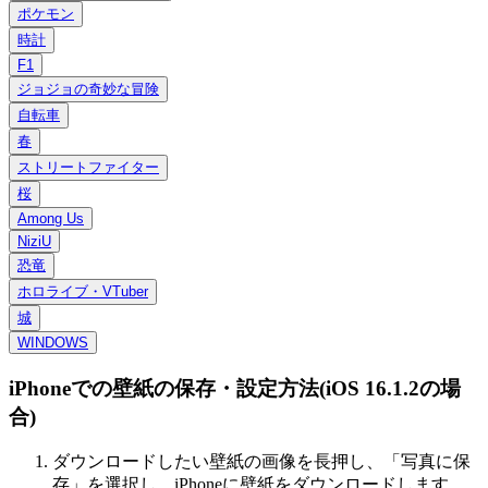
ポケモン
時計
F1
ジョジョの奇妙な冒険
自転車
春
ストリートファイター
桜
Among Us
NiziU
恐竜
ホロライブ・VTuber
城
WINDOWS
iPhoneでの壁紙の保存・設定方法(iOS 16.1.2の場
合)
ダウンロードしたい壁紙の画像を長押し、「
写真に保
存
」を選択し、iPhoneに壁紙をダウンロードします。