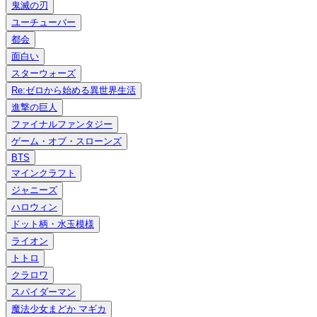
鬼滅の刃
ユーチューバー
都会
面白い
スターウォーズ
Re:ゼロから始める異世界生活
進撃の巨人
ファイナルファンタジー
ゲーム・オブ・スローンズ
BTS
マインクラフト
ジャニーズ
ハロウィン
ドット柄・水玉模様
ライオン
トトロ
クラロワ
スパイダーマン
魔法少女まどか マギカ