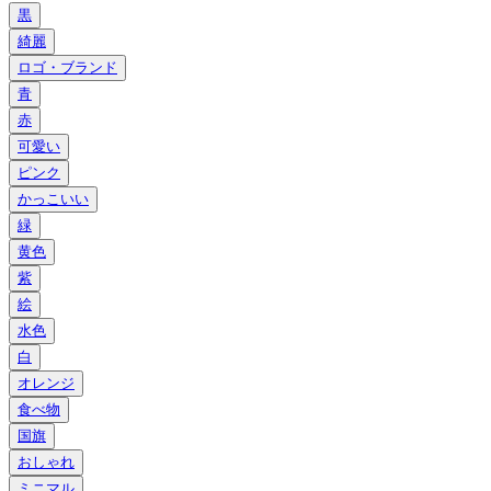
黒
綺麗
ロゴ・ブランド
青
赤
可愛い
ピンク
かっこいい
緑
黄色
紫
絵
水色
白
オレンジ
食べ物
国旗
おしゃれ
ミニマル