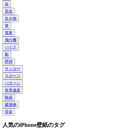
魚
昆虫
生き物
車
電車
飛行機
バイク
船
野球
サッカー
スポーツ
パターン
世界遺産
映画
建築物
音楽
人気のiPhone壁紙のタグ