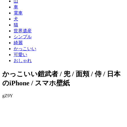
山
車
電車
犬
猫
世界遺産
シンプル
綺麗
かっこいい
可愛い
おしゃれ
かっこいい鎧武者 / 兜 / 面頬 / 侍 / 日本
のiPhone / スマホ壁紙
gZ9Y