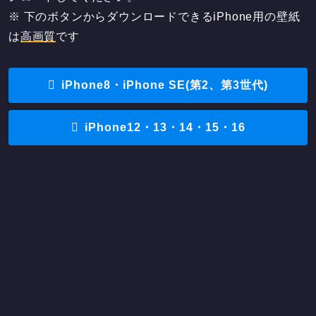
※ 下のボタンからダウンロードできるiPhone用の壁紙
は
高画質
です
iPhone8・iPhone SE(第2、第3世代)
iPhone12・13・14・15・16