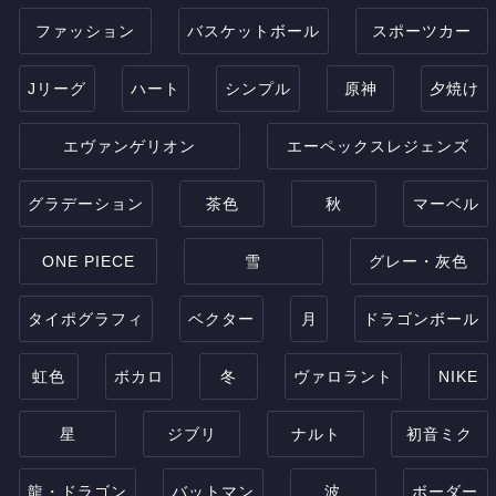
ファッション
バスケットボール
スポーツカー
Jリーグ
ハート
シンプル
原神
夕焼け
エヴァンゲリオン
エーペックスレジェンズ
グラデーション
茶色
秋
マーベル
ONE PIECE
雪
グレー・灰色
タイポグラフィ
ベクター
月
ドラゴンボール
虹色
ボカロ
冬
ヴァロラント
NIKE
星
ジブリ
ナルト
初音ミク
龍・ドラゴン
バットマン
波
ボーダー