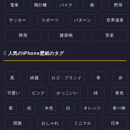
電車
飛行機
バイク
船
野球
サッカー
スポーツ
パターン
世界遺産
映画
建築物
音楽
人気のiPhone壁紙のタグ
黒
綺麗
ロゴ・ブランド
青
赤
可愛い
ピンク
かっこいい
緑
黄色
紫
絵
水色
白
オレンジ
食べ物
国旗
おしゃれ
ミニマル
日本