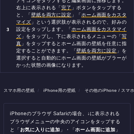
アイコンをタップすると編集画面に推移します。
右上に表示される「
完了
」ボタンをタップする
と、「
壁紙を両方に設定
」「
ホーム画面をカスタ
マイズ
」という選択肢が表示されるので、好みの
設定をタップします。「
ホーム画面をカスタマイ
ズ
」をタップし、下に表示されるメニューの「
写
真
」をタップするとホーム画面の壁紙を任意に指
定することができます。「
壁紙を両方に設定
」を
選択すると自動的にホーム画面の壁紙がブラーが
かった状態の画像になります。
スマホ用の壁紙
iPhone用の壁紙
その他のiPhone / スマ
iPhoneのブラウザ Safariの場合、↓に表示される
ブラウザメニューの中央のアイコンをタップする
と「
お気に入りに追加
」・「
ホーム画面に追加
」