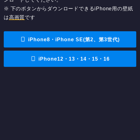
※ 下のボタンからダウンロードできるiPhone用の壁紙
は
高画質
です
iPhone8・iPhone SE(第2、第3世代)
iPhone12・13・14・15・16