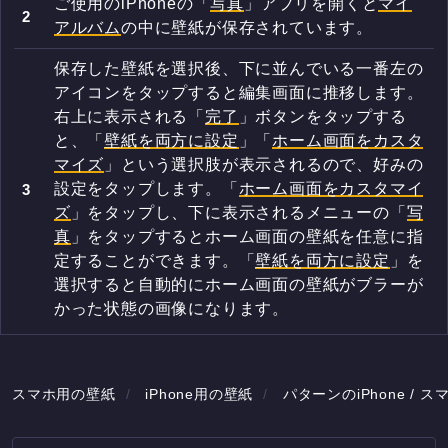
ご使用のiPhoneの「
写真
」アプリを開くと
マイ
アルバム
の中に壁紙が保存されています。
保存した壁紙を選択後、下に並んでいる一番左の
アイコンをタップすると編集画面に推移します。
右上に表示される「
完了
」ボタンをタップする
と、「
壁紙を両方に設定
」「
ホーム画面をカスタ
マイズ
」という選択肢が表示されるので、好みの
設定をタップします。「
ホーム画面をカスタマイ
ズ
」をタップし、下に表示されるメニューの「
写
真
」をタップするとホーム画面の壁紙を任意に指
定することができます。「
壁紙を両方に設定
」を
選択すると自動的にホーム画面の壁紙がブラーが
かった状態の画像になります。
スマホ用の壁紙
iPhone用の壁紙
パターンのiPhone / 