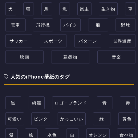
犬
猫
鳥
魚
昆虫
生き物
車
電車
飛行機
バイク
船
野球
サッカー
スポーツ
パターン
世界遺産
映画
建築物
音楽
人気のiPhone壁紙のタグ
黒
綺麗
ロゴ・ブランド
青
赤
可愛い
ピンク
かっこいい
緑
黄色
紫
絵
水色
白
オレンジ
食べ物