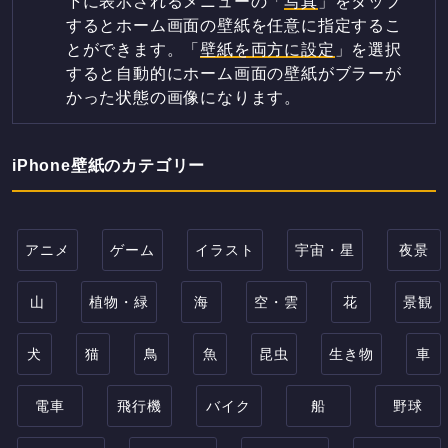
下に表示されるメニューの「
写真
」をタップ
するとホーム画面の壁紙を任意に指定するこ
とができます。「
壁紙を両方に設定
」を選択
すると自動的にホーム画面の壁紙がブラーが
かった状態の画像になります。
iPhone壁紙のカテゴリー
アニメ
ゲーム
イラスト
宇宙・星
夜景
山
植物・緑
海
空・雲
花
景観
犬
猫
鳥
魚
昆虫
生き物
車
電車
飛行機
バイク
船
野球