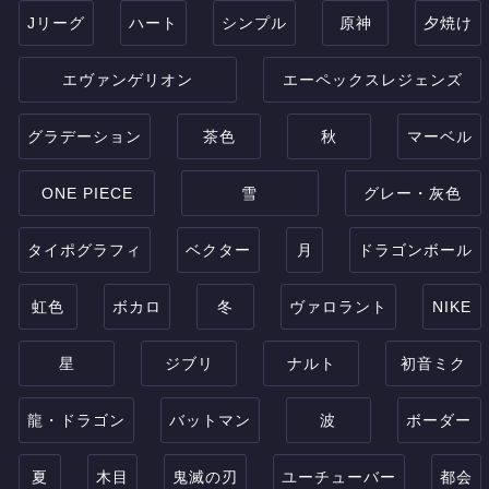
Jリーグ
ハート
シンプル
原神
夕焼け
エヴァンゲリオン
エーペックスレジェンズ
グラデーション
茶色
秋
マーベル
ONE PIECE
雪
グレー・灰色
タイポグラフィ
ベクター
月
ドラゴンボール
虹色
ボカロ
冬
ヴァロラント
NIKE
星
ジブリ
ナルト
初音ミク
龍・ドラゴン
バットマン
波
ボーダー
夏
木目
鬼滅の刃
ユーチューバー
都会