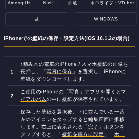
Among Us
NiziU
恐竜
ホロライブ・VTuber
城
WINDOWS
iPhoneでの壁紙の保存・設定方法(iOS 16.1.2の場合)
↑積み木の電車のiPhone / スマホ壁紙の画像を
長押し、「
写真に保存
」を選択し、iPhoneに
壁紙をダウンロードします。
ご使用のiPhoneの「
写真
」アプリを開くと
マ
イアルバム
の中に壁紙が保存されています。
保存した壁紙を選択後、下に並んでいる一番
左のアイコンをタップすると編集画面に推移
します。右上に表示される「
完了
」ボタンを
タップすると、「
壁紙を両方に設定
」「
ホー