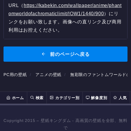
URL（
https://kabekin.com/wallpaper/anime/phant
omworldofachromaticlimit/lOW1/1440/900
）にリ
ンクをお願い致します。画像への直リンク及び商用
利用はお控えください。
前のページへ戻る
PC用の壁紙
アニメの壁紙
無彩限のファントムワールドの
ホーム
検索
カテゴリー別
解像度別
人気
Copyright 2015 – 壁紙キングダム - 高画質の壁紙を全部、無料
で