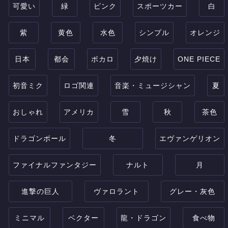
可愛い
緑
ピンク
スポーツカー
白
紫
黄色
水色
シンプル
オレンジ
日本
都会
ボカロ
夕焼け
ONE PIECE
初音ミク
ロゴ関連
音楽・ミュージシャン
夏
おしゃれ
アメリカ
雪
秋
茶色
ドラゴンボール
冬
エヴァンゲリオン
ファイナルファンタジー
ナルト
月
進撃の巨人
ヴァロラント
グレー・灰色
ミニマル
ベクター
龍・ドラゴン
食べ物