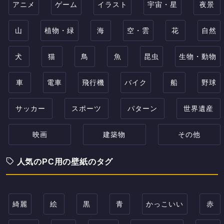
アニメ
ゲーム
イラスト
宇宙・星
夜景
山
植物・緑
海
空・雲
花
自然
犬
猫
鳥
魚
昆虫
生物・動物
車
電車
飛行機
バイク
船
野球
サッカー
スポーツ
パターン
世界遺産
映画
建築物
その他
人気のPC用の壁紙のタグ
綺麗
絵
黒
青
かっこいい
赤