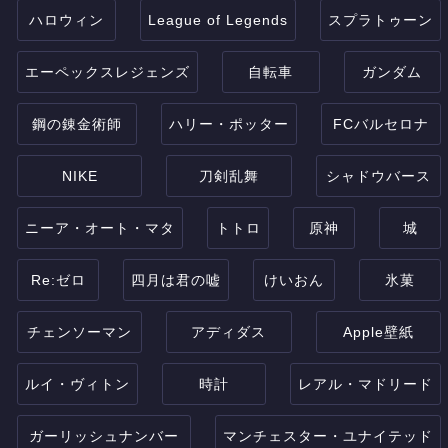
ハロウィン
League of Legends
スプラトゥーン
エーペックスレジェンズ
自転車
ガンダム
鋼の錬金術師
ハリー・ポッター
FCバルセロナ
NIKE
刀剣乱舞
シャドウバース
ニーア・オート・マタ
トトロ
原神
城
Re:ゼロ
四月は君の嘘
けいおん
氷菓
チェンソーマン
アディダス
Apple壁紙
ルイ・ヴィトン
時計
レアル・マドリード
ガーリッシュナンバー
マンチェスター・ユナイテッド