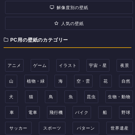
解像度別の壁紙
人気の壁紙
PC用の壁紙のカテゴリー
アニメ
ゲーム
イラスト
宇宙・星
夜景
山
植物・緑
海
空・雲
花
自然
犬
猫
鳥
魚
昆虫
生物・動物
車
電車
飛行機
バイク
船
野球
サッカー
スポーツ
パターン
世界遺産