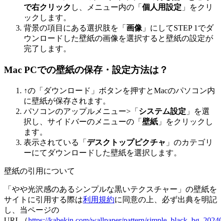
で右クリック
し、メニュー内の「
個人用設定
」をクリ
ックします。
背景の項目にある選択肢を「
画像
」にしてSTEP 1でダ
ウンロードした壁紙の画像を選択すると壁紙の設定が
完了します。
Mac PCでの壁紙の保存・設定方法は？
↑の「ダウンロード」ボタンを押すとMacのパソコン内
に壁紙が保存されます。
パソコンのアップルメニュー>「
システム設定
」を選
択し、サイドバーのメニューの「
壁紙
」をクリックし
ます。
表示されている「
デスクトップピクチャ
」のカテゴリ
ーにてダウンロードした壁紙を選択します。
壁紙の引用について
「やや光沢感のあるシンプルな黒いテクスチャー」の壁紙を
サイトに引用する際は
利用規約
に同意の上、必ず出典を明記
し、当ページの
URL（
https://kabekin.com/wallpaper/pattern/simple_black_bg_20