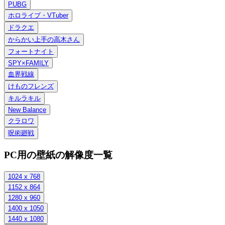
PUBG
ホロライブ・VTuber
ドラクエ
からかい上手の高木さん
フォートナイト
SPY×FAMILY
血界戦線
けものフレンズ
キルラキル
New Balance
クラロワ
呪術廻戦
PC用の壁紙の解像度一覧
1024 x 768
1152 x 864
1280 x 960
1400 x 1050
1440 x 1080