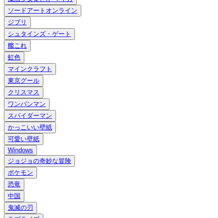
ソードアートオンライン
ジブリ
シュタインズ・ゲート
艦これ
虹色
マインクラフト
東京グール
クリスマス
ワンパンマン
スパイダーマン
かっこいい壁紙
可愛い壁紙
Windows
ジョジョの奇妙な冒険
ポケモン
恐竜
中国
鬼滅の刃