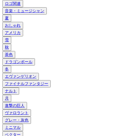
ロゴ関連
音楽・ミュージシャン
夏
おしゃれ
アメリカ
雪
秋
茶色
ドラゴンボール
冬
エヴァンゲリオン
ファイナルファンタジー
ナルト
月
進撃の巨人
ヴァロラント
グレー・灰色
ミニマル
ベクター