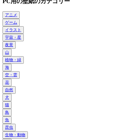
PC用の壁紙のカテゴリー
アニメ
ゲーム
イラスト
宇宙・星
夜景
山
植物・緑
海
空・雲
花
自然
犬
猫
鳥
魚
昆虫
生物・動物