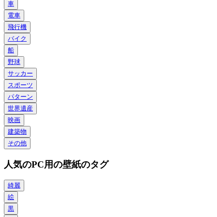
車
電車
飛行機
バイク
船
野球
サッカー
スポーツ
パターン
世界遺産
映画
建築物
その他
人気のPC用の壁紙のタグ
綺麗
絵
黒