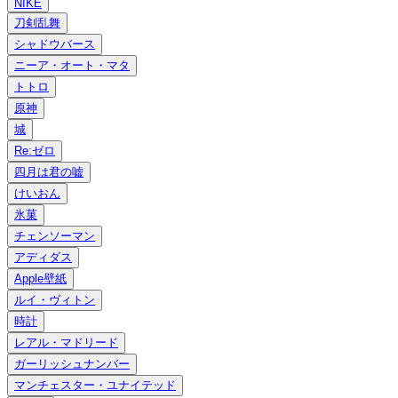
NIKE
刀剣乱舞
シャドウバース
ニーア・オート・マタ
トトロ
原神
城
Re:ゼロ
四月は君の嘘
けいおん
氷菓
チェンソーマン
アディダス
Apple壁紙
ルイ・ヴィトン
時計
レアル・マドリード
ガーリッシュナンバー
マンチェスター・ユナイテッド