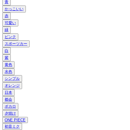
青
かっこいい
赤
可愛い
緑
ピンク
スポーツカー
白
紫
黄色
水色
シンプル
オレンジ
日本
都会
ボカロ
夕焼け
ONE PIECE
初音ミク