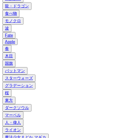
龍・ドラゴン
食べ物
モノクロ
波
Fate
Apple
春
木目
国旗
バットマン
スターウォーズ
グラデーション
桜
東方
ダークソウル
マーベル
人・偉人
ライオン
魔法少女まどか マギカ