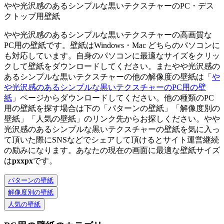
やや光沢感のあるシンプルな黒いテクスチャーのPC・デス
クトップ用壁紙
やや光沢感のあるシンプルな黒いテクスチャーの高画質な
PC用の壁紙です。壁紙はWindows・Mac どちらのパソコンに
も対応しています。自身のパソコンに最適なサイズをクリッ
クして壁紙をダウンロードしてください。またやや光沢感の
あるシンプルな黒いテクスチャーの他の解像度の壁紙は「
や
や光沢感のあるシンプルな黒いテクスチャーのPC用の壁
紙
」ページからダウンロードしてください。他の種類のPC
用の壁紙を探す場合は下の「パターンの壁紙」「解像度別の
壁紙」「人気の壁紙」のリンク先からお探しください。やや
光沢感のあるシンプルな黒いテクスチャーの壁紙を気に入っ
て頂いた際にSNSなどでシェアして頂けるとサイト運営継続
の励みになります。あなたの現在の画面に最適な壁紙サイズ
は
px
x
px
です。
パターンの壁紙
解像度別の壁紙
人気の壁紙