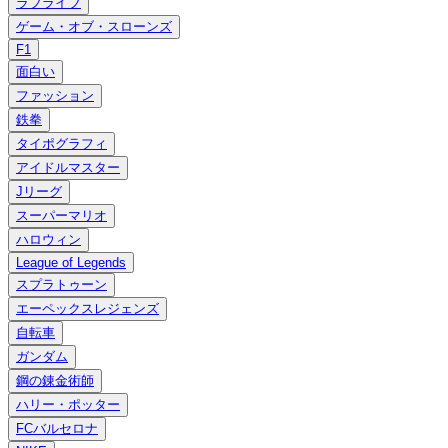
ラブライブ
ゲーム・オブ・スローンズ
F1
面白い
ファッション
鉄拳
タイポグラフィ
アイドルマスター
Jリーグ
スーパーマリオ
ハロウィン
League of Legends
スプラトゥーン
エーペックスレジェンズ
自転車
ガンダム
鋼の錬金術師
ハリー・ポッター
FCバルセロナ