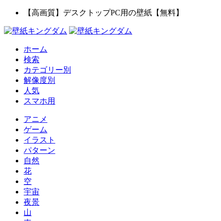
【高画質】デスクトップPC用の壁紙【無料】
ホーム
検索
カテゴリー別
解像度別
人気
スマホ用
アニメ
ゲーム
イラスト
パターン
自然
花
空
宇宙
夜景
山