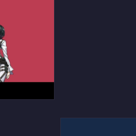
人 クールなミカサ・ア
ンのAndroid用のスマ
ホ壁紙