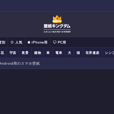
度別
人気
iPhone用
PC用
花
宇宙
夜景
建物
車
電車
犬
猫
世界遺産
シン
ndroid用のスマホ壁紙