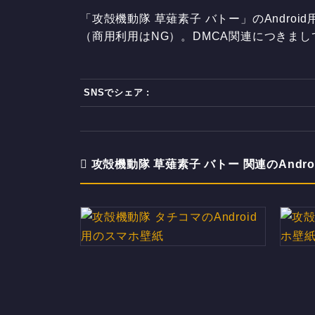
「攻殻機動隊 草薙素子 バトー」のAndroi
（商用利用はNG）。DMCA関連につきま
SNSでシェア :
攻殻機動隊 草薙素子 バトー 関連のAndro
攻殻機動隊 タチコマのAndroid
攻殻機
用のスマホ壁紙