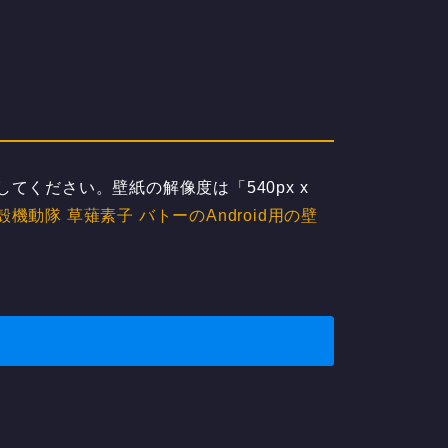
てください。壁紙の解像度は「540px x
殻機動隊 草薙素子 バトーのAndroid用の壁