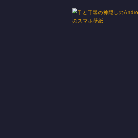
千と千尋の神隠しのAndro
スマホ壁紙