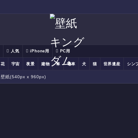
別
人気
iPhone用
PC用
花
宇宙
夜景
建物
車
電車
犬
猫
世界遺産
シン
540px x 960px)