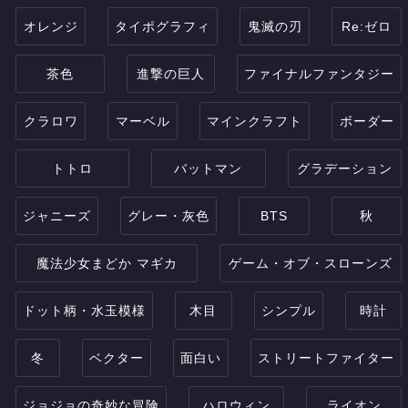
オレンジ
タイポグラフィ
鬼滅の刃
Re:ゼロ
茶色
進撃の巨人
ファイナルファンタジー
クラロワ
マーベル
マインクラフト
ボーダー
トトロ
バットマン
グラデーション
ジャニーズ
グレー・灰色
BTS
秋
魔法少女まどか マギカ
ゲーム・オブ・スローンズ
ドット柄・水玉模様
木目
シンプル
時計
冬
ベクター
面白い
ストリートファイター
ジョジョの奇妙な冒険
ハロウィン
ライオン