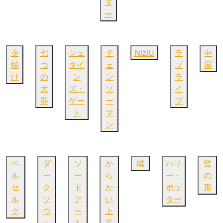
タ
ー
夕
七
シュ
チ
NiziU
ラ
中
焼
つ
タイ
ェ
ブ
国
け
の
ン
ン
ラ
大
ズ・
ソ
イ
罪
ゲー
ー
ブ
ト
マ
ン
ベ
ダ
ソ
か
城
ハリ
聲
ル
ー
ー
ら
ー・
の
セ
ク
ド
か
ポッ
形
ル
ソ
ア
い
ター
ク
ウ
ー
上
ル
ト
手