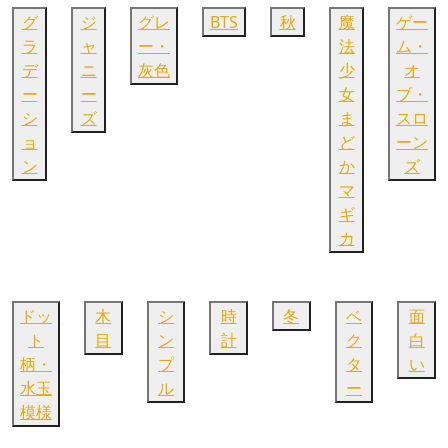
グ
ジ
グレ
BTS
秋
魔
ゲー
ラ
ャ
ー・
法
ム・
デ
ニ
灰色
少
オ
ー
ー
女
ブ・
シ
ズ
ま
スロ
ョ
ど
ーン
ン
か
ズ
マ
ギ
カ
ドッ
木
シ
時
冬
ベ
面
ト
目
ン
計
ク
白
柄・
プ
タ
い
水玉
ル
ー
模様