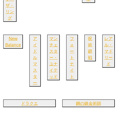
ザ・
リン
グ
New
ア
マン
フ
呪
レア
Balance
イ
チェ
ォ
術
ル・
ド
スタ
ー
廻
マド
ル
ー・
ト
戦
リー
マ
ユナ
ナ
ド
ス
イテ
イ
タ
ッド
ト
ー
ドラクエ
鋼の錬金術師