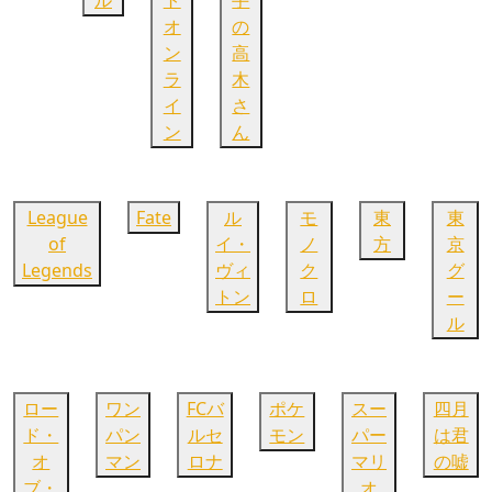
オ
の
ン
高
ラ
木
イ
さ
ン
ん
League
Fate
ル
モ
東
東
of
イ・
ノ
方
京
Legends
ヴィ
ク
グ
トン
ロ
ー
ル
ロー
ワン
FCバ
ポケ
スー
四月
ド・
パン
ルセ
モン
パー
は君
オ
マン
ロナ
マリ
の嘘
ブ・
オ