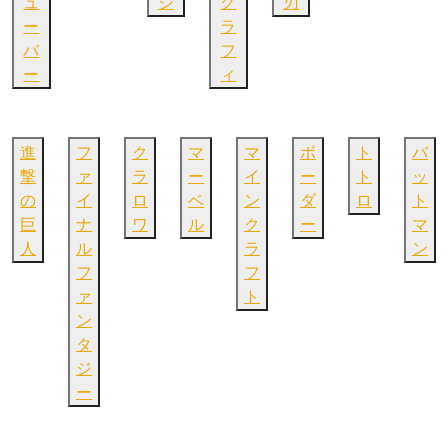
ュ
ジ
グ
刃
ー
ラ
バ
フ
ー
ィ
進
フ
ク
マ
マ
ボ
ト
バ
撃
ァ
ラ
ー
イ
ー
ト
ッ
の
イ
ロ
ベ
ン
ダ
ロ
ト
巨
ナ
ワ
ル
ク
ー
マ
人
ル
ラ
ン
フ
フ
ァ
ト
ン
タ
ジ
ー