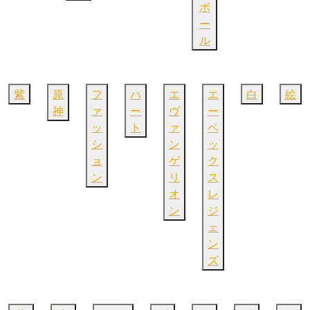
ボ
ー
ル
紫
原
フ
ハ
エ
エ
白
絵
神
ァ
ー
ヴ
ー
ッ
ト
ァ
ペ
シ
ン
ッ
ョ
ゲ
ク
ン
リ
ス
オ
レ
ン
ジ
ェ
ン
ズ