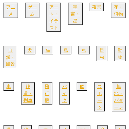
アニ
ゲー
アー
宇
夜景
花・
メ
ム
ト・
宙・
植物
イラ
星
スト
自
犬
猫
鳥
魚
昆
動
然・
虫
物
風景
車
鉄
飛
バ
船
ス
無
道・
行
イ
ポ
地・
列車
機
ク
ー
パタ
ツ
ーン