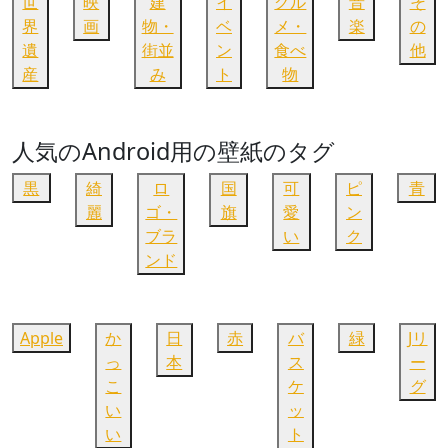
世
映
建
イ
グル
音
そ
界
画
物・
ベ
メ・
楽
の
遺
街並
ン
食べ
他
産
み
ト
物
人気のAndroid用の壁紙のタグ
黒
綺
ロ
国
可
ピ
青
麗
ゴ・
旗
愛
ン
ブラ
い
ク
ンド
Apple
か
日
赤
バ
緑
Jリ
っ
本
ス
ー
こ
ケ
グ
い
ッ
い
ト