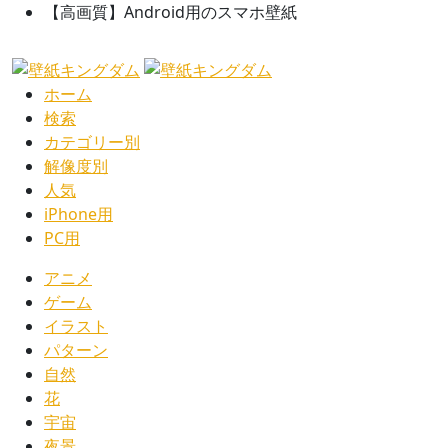
【高画質】Android用のスマホ壁紙
ホーム
検索
カテゴリー別
解像度別
人気
iPhone用
PC用
アニメ
ゲーム
イラスト
パターン
自然
花
宇宙
夜景