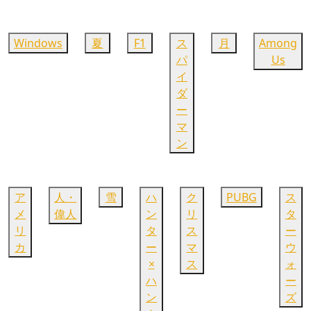
Windows
夏
F1
ス
月
Among
パ
Us
イ
ダ
ー
マ
ン
ア
人・
雪
ハ
ク
PUBG
ス
メ
偉人
ン
リ
タ
リ
タ
ス
ー
カ
ー
マ
ウ
×
ス
ォ
ハ
ー
ン
ズ