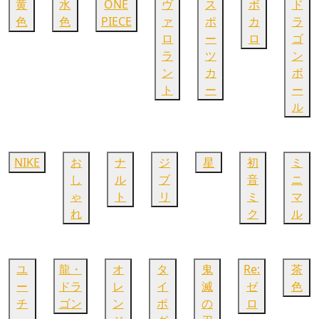
黄
水
ONE
ヴ
ス
ボ
ド
色
色
PIECE
ァ
ポ
カ
ラ
ロ
ー
ロ
ゴ
ラ
ツ
ン
ン
カ
ボ
ト
ー
ー
ル
NIKE
お
ナ
ジ
星
初
ミ
し
ル
ブ
音
ニ
ゃ
ト
リ
ミ
マ
れ
ク
ル
ユ
龍・
オ
タ
鬼
Re:
茶
ー
ドラ
レ
イ
滅
ゼ
色
チ
ゴン
ン
ポ
の
ロ