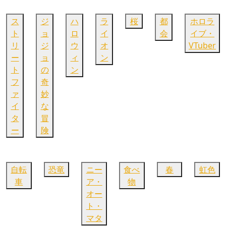
ス
ジ
ハ
ラ
桜
都
ホロラ
ト
ョ
ロ
イ
会
イブ・
リ
ジ
ウ
オ
VTuber
ー
ョ
ィ
ン
ト
の
ン
フ
奇
ァ
妙
イ
な
タ
冒
ー
険
自転
恐竜
ニー
食べ
春
虹色
車
ア・
物
オー
ト・
マタ