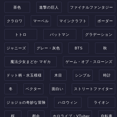
茶色
進撃の巨人
ファイナルファンタジー
クラロワ
マーベル
マインクラフト
ボーダー
トトロ
バットマン
グラデーション
ジャニーズ
グレー・灰色
BTS
秋
魔法少女まどか マギカ
ゲーム・オブ・スローンズ
ドット柄・水玉模様
木目
シンプル
時計
冬
ベクター
面白い
ストリートファイター
ジョジョの奇妙な冒険
ハロウィン
ライオン
桜
都会
ホロライブ・VTuber
自転車