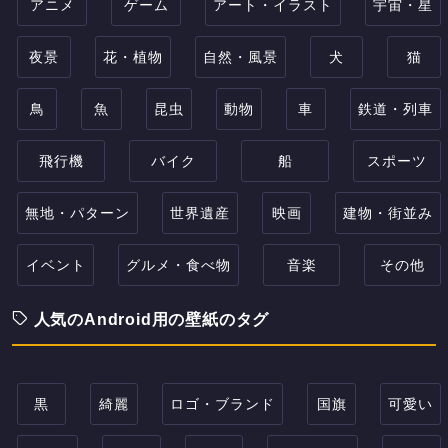
アニメ
ゲーム
アート・イラスト
宇宙・星
夜景
花・植物
自然・風景
犬
猫
鳥
魚
昆虫
動物
車
鉄道・列車
飛行機
バイク
船
スポーツ
無地・パターン
世界遺産
映画
建物・街並み
イベント
グルメ・食べ物
音楽
その他
人気のAndroid用の壁紙のタグ
黒
綺麗
ロゴ・ブランド
国旗
可愛い