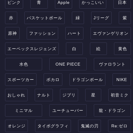
ピンク
青
Apple
かっこいい
日本
赤
バスケットボール
緑
Jリーグ
紫
原神
ファッション
ハート
エヴァンゲリオン
エーペックスレジェンズ
白
絵
黄色
水色
ONE PIECE
ヴァロラント
スポーツカー
ボカロ
ドラゴンボール
NIKE
おしゃれ
ナルト
ジブリ
星
初音ミク
ミニマル
ユーチューバー
龍・ドラゴン
オレンジ
タイポグラフィ
鬼滅の刃
Re:ゼロ