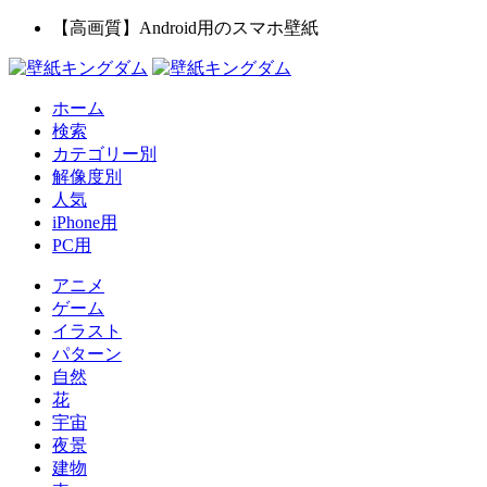
【高画質】Android用のスマホ壁紙
ホーム
検索
カテゴリー別
解像度別
人気
iPhone用
PC用
アニメ
ゲーム
イラスト
パターン
自然
花
宇宙
夜景
建物