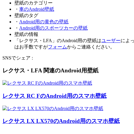
壁紙のカテゴリー
・
車のAndroid壁紙
壁紙のタグ
・
Android用の黄色の壁紙
・
Android用のスポーツカーの壁紙
壁紙の情報
「レクサス・LFA」のAndroid用の壁紙は
ユーザー
によっ
はお手数ですが
フォーム
からご連絡ください。
SNSでシェア :
レクサス・LFA 関連のAndroid用壁紙
レクサス RC FのAndroid用のスマホ壁紙
レクサス LX LX570のAndroid用のスマホ壁紙