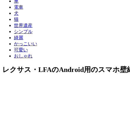
車
電車
犬
猫
世界遺産
シンプル
綺麗
かっこいい
可愛い
おしゃれ
レクサス・LFAのAndroid用のスマホ壁紙(480