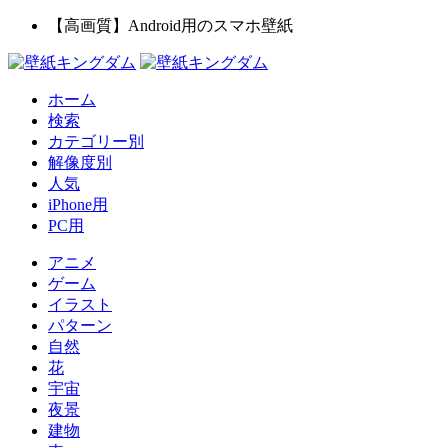
【高画質】Android用のスマホ壁紙
ホーム
検索
カテゴリー別
解像度別
人気
iPhone用
PC用
アニメ
ゲーム
イラスト
パターン
自然
花
宇宙
夜景
建物