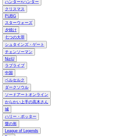
ハンター×ハンター
クリスマス
PUBG
スターウォーズ
夕焼け
七つの大罪
シュタインズ・ゲート
チェンソーマン
NiziU
ラブライブ
中国
ベルセルク
ダークソウル
ソードアートオンライン
からかい上手の高木さん
城
ハリー・ポッター
聲の形
League of Legends