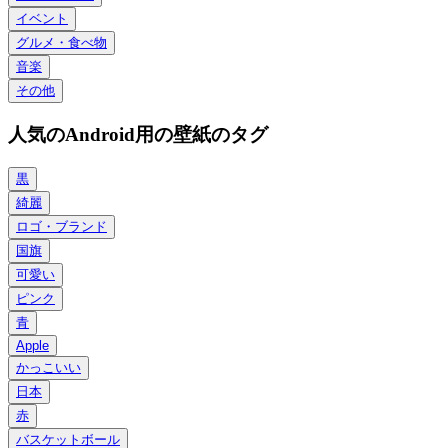
イベント
グルメ・食べ物
音楽
その他
人気のAndroid用の壁紙のタグ
黒
綺麗
ロゴ・ブランド
国旗
可愛い
ピンク
青
Apple
かっこいい
日本
赤
バスケットボール