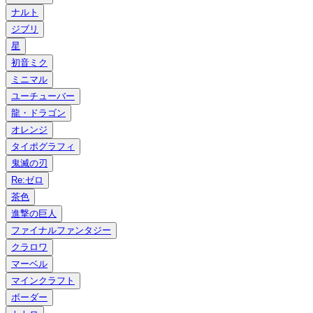
ナルト
ジブリ
星
初音ミク
ミニマル
ユーチューバー
龍・ドラゴン
オレンジ
タイポグラフィ
鬼滅の刃
Re:ゼロ
茶色
進撃の巨人
ファイナルファンタジー
クラロワ
マーベル
マインクラフト
ボーダー