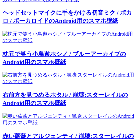
ヘッドセットマイクに手をかける初音ミク / ボカ
ロ / ボーカロイドのAndroid用のスマホ壁紙
枕元で笑う小鳥遊ホシノ / ブルーアーカイブの
Android用のスマホ壁紙
右前方を見つめるホタル / 崩壊:スターレイルの
Android用のスマホ壁紙
赤い薔薇とアルジェンティ / 崩壊:スターレイルの