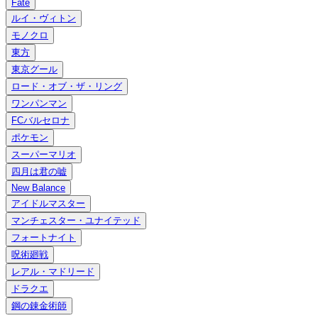
Fate
ルイ・ヴィトン
モノクロ
東方
東京グール
ロード・オブ・ザ・リング
ワンパンマン
FCバルセロナ
ポケモン
スーパーマリオ
四月は君の嘘
New Balance
アイドルマスター
マンチェスター・ユナイテッド
フォートナイト
呪術廻戦
レアル・マドリード
ドラクエ
鋼の錬金術師