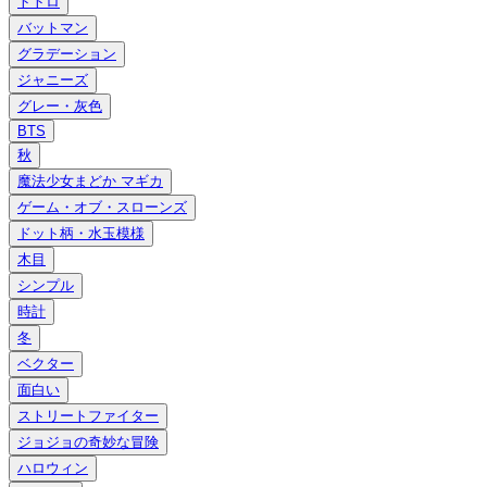
トトロ
バットマン
グラデーション
ジャニーズ
グレー・灰色
BTS
秋
魔法少女まどか マギカ
ゲーム・オブ・スローンズ
ドット柄・水玉模様
木目
シンプル
時計
冬
ベクター
面白い
ストリートファイター
ジョジョの奇妙な冒険
ハロウィン