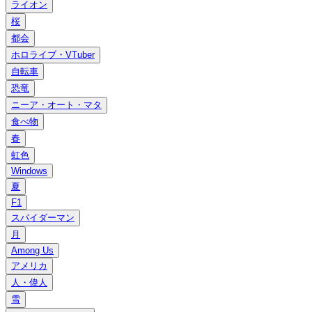
ライオン
桜
都会
ホロライブ・VTuber
自転車
恐竜
ニーア・オート・マタ
食べ物
春
虹色
Windows
夏
F1
スパイダーマン
月
Among Us
アメリカ
人・偉人
雪