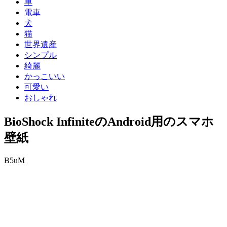
車
電車
犬
猫
世界遺産
シンプル
綺麗
かっこいい
可愛い
おしゃれ
BioShock InfiniteのAndroid用のスマホ
壁紙
B5uM