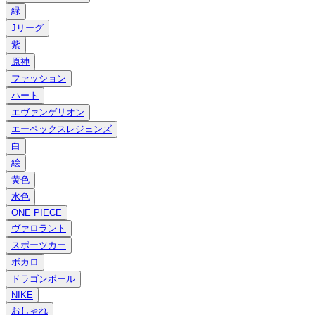
緑
Jリーグ
紫
原神
ファッション
ハート
エヴァンゲリオン
エーペックスレジェンズ
白
絵
黄色
水色
ONE PIECE
ヴァロラント
スポーツカー
ボカロ
ドラゴンボール
NIKE
おしゃれ