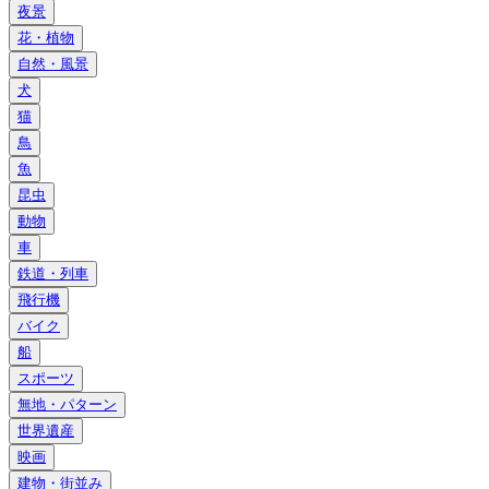
夜景
花・植物
自然・風景
犬
猫
鳥
魚
昆虫
動物
車
鉄道・列車
飛行機
バイク
船
スポーツ
無地・パターン
世界遺産
映画
建物・街並み