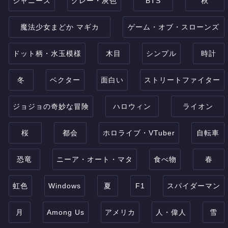
ジャニーズ
グレー・灰色
BTS
秋
魔法少女まどか マギカ
ゲーム・オブ・スローンズ
ドット柄・水玉模様
木目
シンプル
時計
冬
ベクター
面白い
ストリートファイター
ジョジョの奇妙な冒険
ハロウィン
ライオン
桜
都会
ホロライブ・VTuber
自転車
恐竜
ニーア・オート・マタ
食べ物
春
虹色
Windows
夏
F1
スパイダーマン
月
Among Us
アメリカ
人・偉人
雪