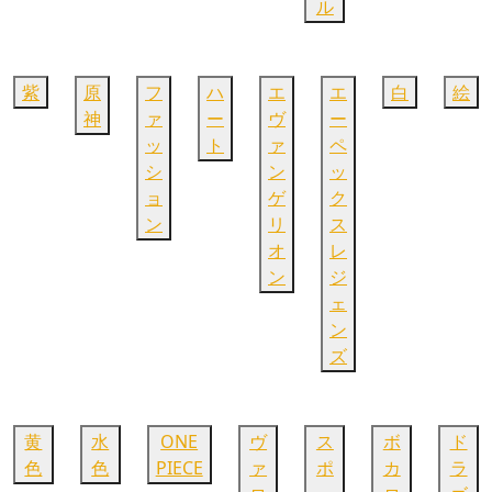
ル
紫
原
フ
ハ
エ
エ
白
絵
神
ァ
ー
ヴ
ー
ッ
ト
ァ
ペ
シ
ン
ッ
ョ
ゲ
ク
ン
リ
ス
オ
レ
ン
ジ
ェ
ン
ズ
黄
水
ONE
ヴ
ス
ボ
ド
色
色
PIECE
ァ
ポ
カ
ラ