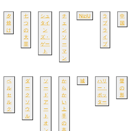
夕
七
シュ
チ
NiziU
ラ
中
焼
つ
タイ
ェ
ブ
国
け
の
ン
ン
ラ
大
ズ・
ソ
イ
罪
ゲー
ー
ブ
ト
マ
ン
ベ
ダ
ソ
か
城
ハリ
聲
ル
ー
ー
ら
ー・
の
セ
ク
ド
か
ポッ
形
ル
ソ
ア
い
ター
ク
ウ
ー
上
ル
ト
手
オ
の
ン
高