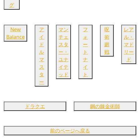
グ
New
ア
マン
フ
呪
レア
Balance
イ
チェ
ォ
術
ル・
ド
スタ
ー
廻
マド
ル
ー・
ト
戦
リー
マ
ユナ
ナ
ド
ス
イテ
イ
タ
ッド
ト
ー
ドラクエ
鋼の錬金術師
前のページへ戻る