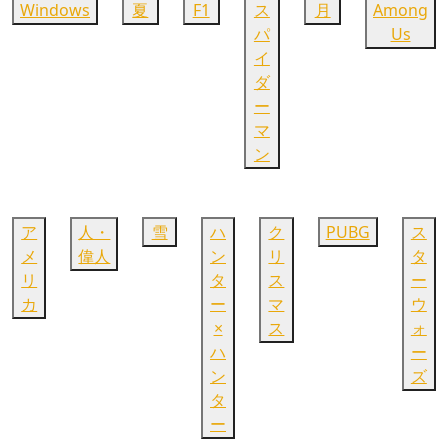
Windows
夏
F1
ス
月
Among
パ
Us
イ
ダ
ー
マ
ン
ア
人・
雪
ハ
ク
PUBG
ス
メ
偉人
ン
リ
タ
リ
タ
ス
ー
カ
ー
マ
ウ
×
ス
ォ
ハ
ー
ン
ズ
タ
ー