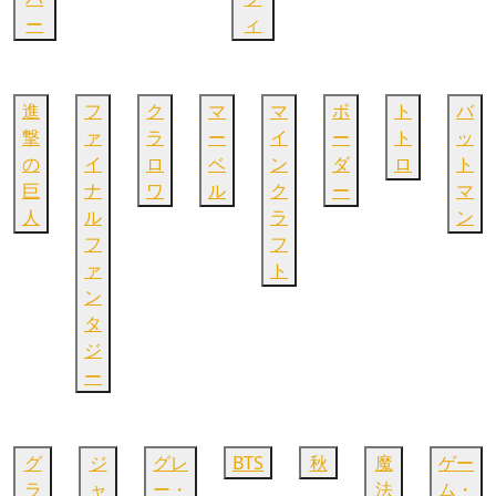
ー
ィ
進
フ
ク
マ
マ
ボ
ト
バ
撃
ァ
ラ
ー
イ
ー
ト
ッ
の
イ
ロ
ベ
ン
ダ
ロ
ト
巨
ナ
ワ
ル
ク
ー
マ
人
ル
ラ
ン
フ
フ
ァ
ト
ン
タ
ジ
ー
グ
ジ
グレ
BTS
秋
魔
ゲー
ラ
ャ
ー・
法
ム・