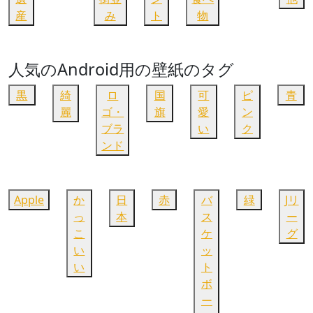
産
み
ト
物
人気のAndroid用の壁紙のタグ
黒
綺
ロ
国
可
ピ
青
麗
ゴ・
旗
愛
ン
ブラ
い
ク
ンド
Apple
か
日
赤
バ
緑
Jリ
っ
本
ス
ー
こ
ケ
グ
い
ッ
い
ト
ボ
ー