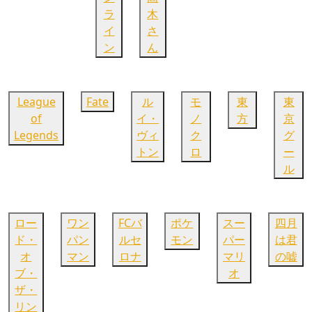
ラ
木
イ
さ
ン
ん
League
Fate
ル
モ
東
東
of
イ・
ノ
方
京
Legends
ヴィ
ク
グ
トン
ロ
ー
ル
ロー
ワン
FCバ
ポケ
スー
四月
ド・
パン
ルセ
モン
パー
は君
オ
マン
ロナ
マリ
の嘘
ブ・
オ
ザ・
リン