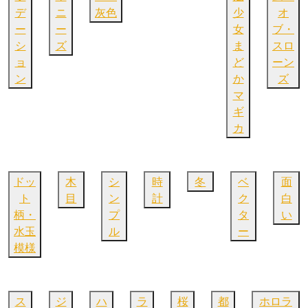
デ
ニ
灰色
少
オ
ー
ー
女
ブ・
シ
ズ
ま
スロ
ョ
ど
ーン
ン
か
ズ
マ
ギ
カ
ドッ
木
シ
時
冬
ベ
面
ト
目
ン
計
ク
白
柄・
プ
タ
い
水玉
ル
ー
模様
ス
ジ
ハ
ラ
桜
都
ホロラ