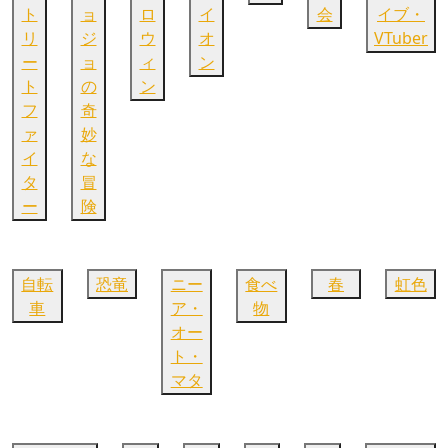
ト
ョ
ロ
イ
会
イブ・
リ
ジ
ウ
オ
VTuber
ー
ョ
ィ
ン
ト
の
ン
フ
奇
ァ
妙
イ
な
タ
冒
ー
険
自転
恐竜
ニー
食べ
春
虹色
車
ア・
物
オー
ト・
マタ