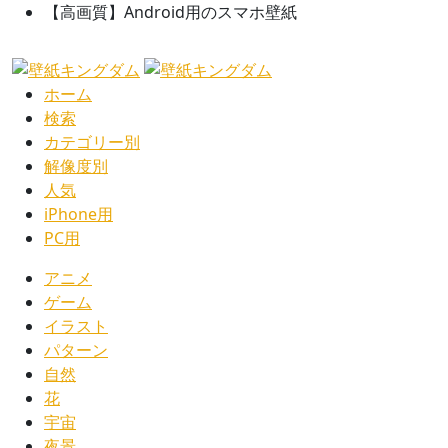
【高画質】Android用のスマホ壁紙
ホーム
検索
カテゴリー別
解像度別
人気
iPhone用
PC用
アニメ
ゲーム
イラスト
パターン
自然
花
宇宙
夜景