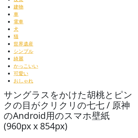
建物
車
電車
犬
猫
世界遺産
シンプル
綺麗
かっこいい
可愛い
おしゃれ
サングラスをかけた胡桃とピン
クの目がクリクリの七七 / 原神
のAndroid用のスマホ壁紙
(960px x 854px)