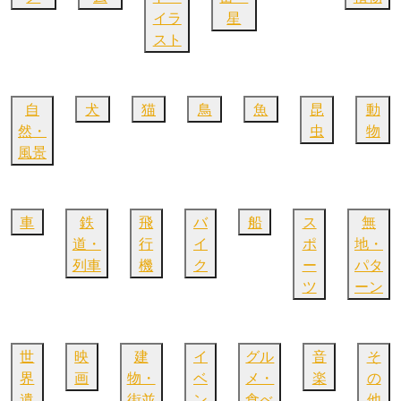
イラ
星
スト
自
犬
猫
鳥
魚
昆
動
然・
虫
物
風景
車
鉄
飛
バ
船
ス
無
道・
行
イ
ポ
地・
列車
機
ク
ー
パタ
ツ
ーン
世
映
建
イ
グル
音
そ
界
画
物・
ベ
メ・
楽
の
遺
街並
ン
食べ
他