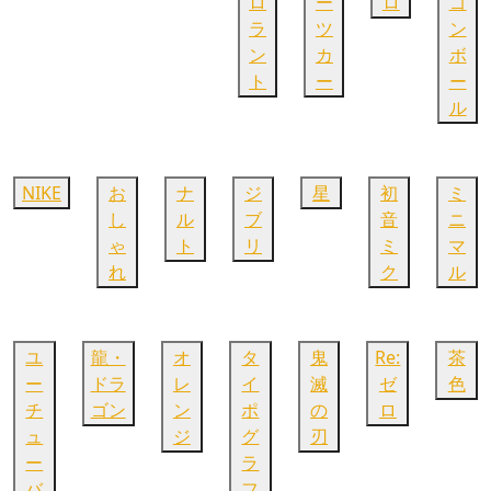
ロ
ー
ロ
ゴ
ラ
ツ
ン
ン
カ
ボ
ト
ー
ー
ル
NIKE
お
ナ
ジ
星
初
ミ
し
ル
ブ
音
ニ
ゃ
ト
リ
ミ
マ
れ
ク
ル
ユ
龍・
オ
タ
鬼
Re:
茶
ー
ドラ
レ
イ
滅
ゼ
色
チ
ゴン
ン
ポ
の
ロ
ュ
ジ
グ
刃
ー
ラ
バ
フ