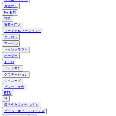
鬼滅の刃
Re:ゼロ
茶色
進撃の巨人
ファイナルファンタジー
クラロワ
マーベル
マインクラフト
ボーダー
トトロ
バットマン
グラデーション
ジャニーズ
グレー・灰色
BTS
秋
魔法少女まどか マギカ
ゲーム・オブ・スローンズ