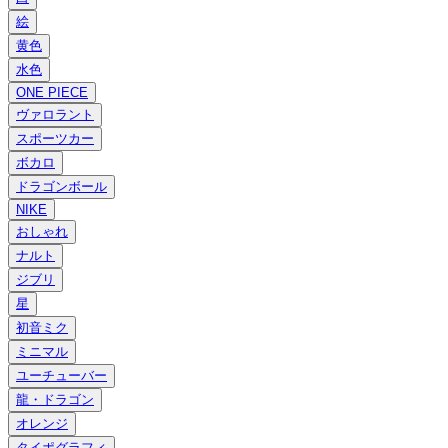
絵
黄色
水色
ONE PIECE
ヴァロラント
スポーツカー
ボカロ
ドラゴンボール
NIKE
おしゃれ
ナルト
ジブリ
星
初音ミク
ミニマル
ユーチューバー
龍・ドラゴン
オレンジ
タイポグラフィ