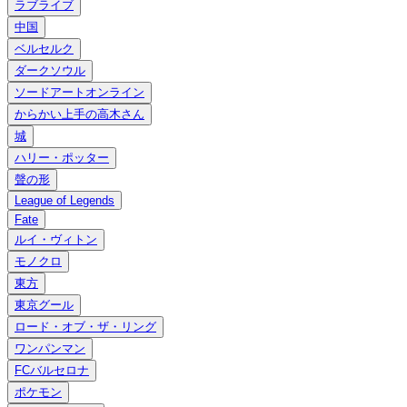
ラブライブ
中国
ベルセルク
ダークソウル
ソードアートオンライン
からかい上手の高木さん
城
ハリー・ポッター
聲の形
League of Legends
Fate
ルイ・ヴィトン
モノクロ
東方
東京グール
ロード・オブ・ザ・リング
ワンパンマン
FCバルセロナ
ポケモン