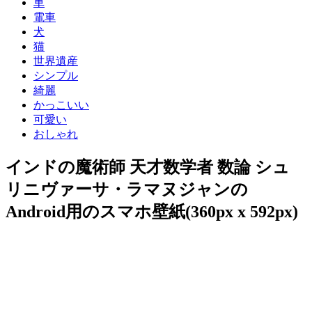
車
電車
犬
猫
世界遺産
シンプル
綺麗
かっこいい
可愛い
おしゃれ
インドの魔術師 天才数学者 数論 シュ
リニヴァーサ・ラマヌジャンの
Android用のスマホ壁紙(360px x 592px)