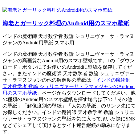
海老とガーリック料理のAndroid用のスマホ壁紙
インドの魔術師 天才数学者 数論 シュリニヴァーサ・ラマヌ
ジャンのAndroid用壁紙 スマホ用
インドの魔術師 天才数学者 数論 シュリニヴァーサ・ラマヌ
ジャンの高画質なAndroid用のスマホ壁紙です。↑の「ダウン
ロード」ボタンにてお使いのAndroidに壁紙を保存してくだ
さい。またインドの魔術師 天才数学者 数論 シュリニヴァー
サ・ラマヌジャンの他の解像度の壁紙は「
インドの魔術師
天才数学者 数論 シュリニヴァーサ・ラマヌジャンのAndroid
用のスマホ壁紙
」ページからダウンロードしてください。他
の種類のAndroid用のスマホ壁紙を探す場合は下の「その他
の壁紙」「解像度別の壁紙」「人気の壁紙」のリンク先にて
お探しください。インドの魔術師 天才数学者 数論 シュリニ
ヴァーサ・ラマヌジャンの壁紙を気に入って頂いた際にSNS
などでシェアして頂けるとサイト運営継続の励みになりま
す。