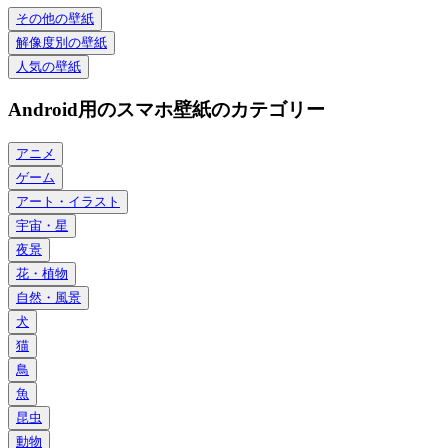
その他の壁紙
解像度別の壁紙
人気の壁紙
Android用のスマホ壁紙のカテゴリー
アニメ
ゲーム
アート・イラスト
宇宙・星
夜景
花・植物
自然・風景
犬
猫
鳥
魚
昆虫
動物