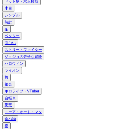
ドット柄・水玉模様
木目
シンプル
時計
冬
ベクター
面白い
ストリートファイター
ジョジョの奇妙な冒険
ハロウィン
ライオン
桜
都会
ホロライブ・VTuber
自転車
恐竜
ニーア・オート・マタ
食べ物
春