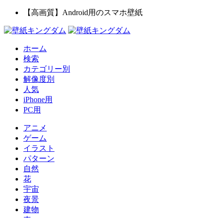
【高画質】Android用のスマホ壁紙
ホーム
検索
カテゴリー別
解像度別
人気
iPhone用
PC用
アニメ
ゲーム
イラスト
パターン
自然
花
宇宙
夜景
建物