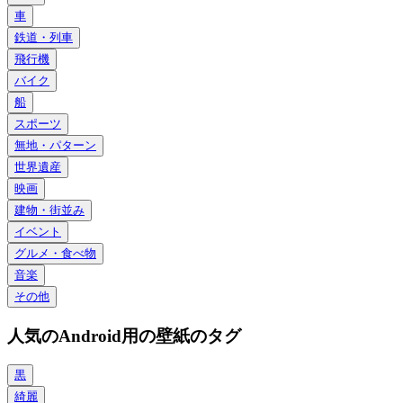
車
鉄道・列車
飛行機
バイク
船
スポーツ
無地・パターン
世界遺産
映画
建物・街並み
イベント
グルメ・食べ物
音楽
その他
人気のAndroid用の壁紙のタグ
黒
綺麗