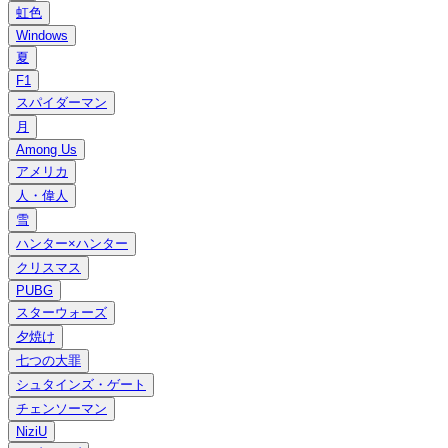
虹色
Windows
夏
F1
スパイダーマン
月
Among Us
アメリカ
人・偉人
雪
ハンター×ハンター
クリスマス
PUBG
スターウォーズ
夕焼け
七つの大罪
シュタインズ・ゲート
チェンソーマン
NiziU