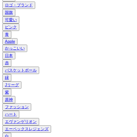
ロゴ・ブランド
国旗
可愛い
ピンク
青
Apple
かっこいい
日本
赤
バスケットボール
緑
Jリーグ
紫
原神
ファッション
ハート
エヴァンゲリオン
エーペックスレジェンズ
白