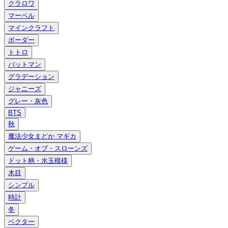
クラロワ
マーベル
マインクラフト
ボーダー
トトロ
バットマン
グラデーション
ジャニーズ
グレー・灰色
BTS
秋
魔法少女まどか マギカ
ゲーム・オブ・スローンズ
ドット柄・水玉模様
木目
シンプル
時計
冬
ベクター