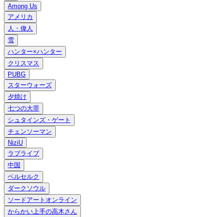
Among Us
アメリカ
人・偉人
雪
ハンター×ハンター
クリスマス
PUBG
スターウォーズ
夕焼け
七つの大罪
シュタインズ・ゲート
チェンソーマン
NiziU
ラブライブ
中国
ベルセルク
ダークソウル
ソードアートオンライン
からかい上手の高木さん