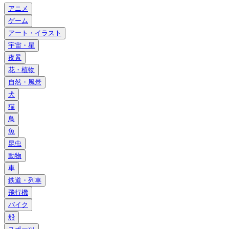
アニメ
ゲーム
アート・イラスト
宇宙・星
夜景
花・植物
自然・風景
犬
猫
鳥
魚
昆虫
動物
車
鉄道・列車
飛行機
バイク
船