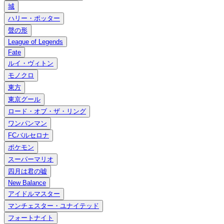
城
ハリー・ポッター
聲の形
League of Legends
Fate
ルイ・ヴィトン
モノクロ
東方
東京グール
ロード・オブ・ザ・リング
ワンパンマン
FCバルセロナ
ポケモン
スーパーマリオ
四月は君の嘘
New Balance
アイドルマスター
マンチェスター・ユナイテッド
フォートナイト