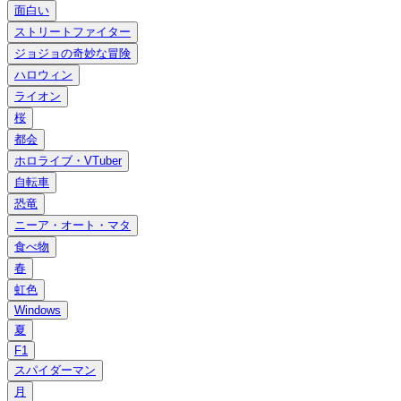
面白い
ストリートファイター
ジョジョの奇妙な冒険
ハロウィン
ライオン
桜
都会
ホロライブ・VTuber
自転車
恐竜
ニーア・オート・マタ
食べ物
春
虹色
Windows
夏
F1
スパイダーマン
月