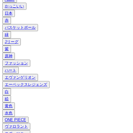
かっこいい
日本
赤
バスケットボール
緑
Jリーグ
紫
原神
ファッション
ハート
エヴァンゲリオン
エーペックスレジェンズ
白
絵
黄色
水色
ONE PIECE
ヴァロラント