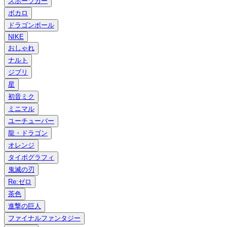
スポーツカー
ボカロ
ドラゴンボール
NIKE
おしゃれ
ナルト
ジブリ
星
初音ミク
ミニマル
ユーチューバー
龍・ドラゴン
オレンジ
タイポグラフィ
鬼滅の刃
Re:ゼロ
茶色
進撃の巨人
ファイナルファンタジー