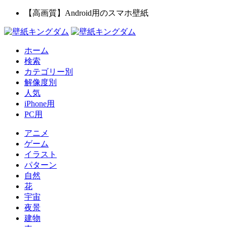
【高画質】Android用のスマホ壁紙
ホーム
検索
カテゴリー別
解像度別
人気
iPhone用
PC用
アニメ
ゲーム
イラスト
パターン
自然
花
宇宙
夜景
建物