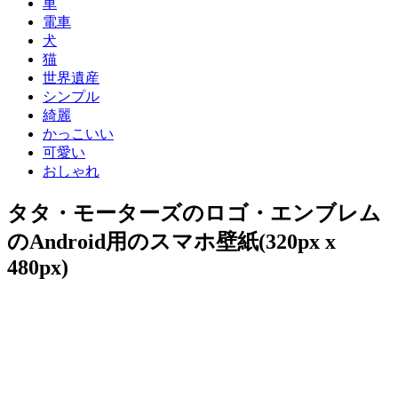
車
電車
犬
猫
世界遺産
シンプル
綺麗
かっこいい
可愛い
おしゃれ
タタ・モーターズのロゴ・エンブレム
のAndroid用のスマホ壁紙(320px x
480px)