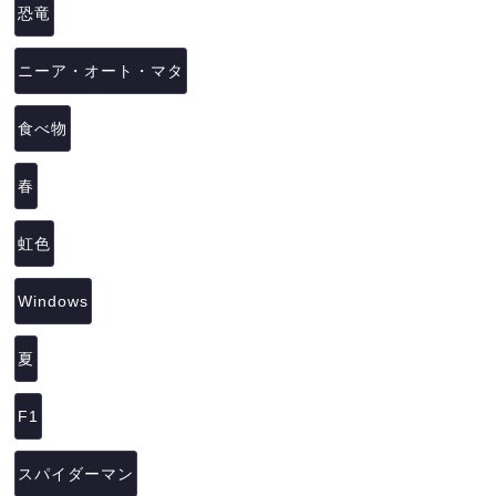
恐竜
ニーア・オート・マタ
食べ物
春
虹色
Windows
夏
F1
スパイダーマン