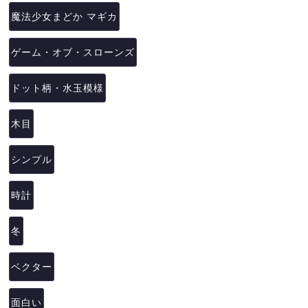
魔法少女まどか マギカ
ゲーム・オブ・スローンズ
ドット柄・水玉模様
木目
シンプル
時計
冬
ベクター
面白い