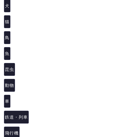
犬
猫
鳥
魚
昆虫
動物
車
鉄道・列車
飛行機