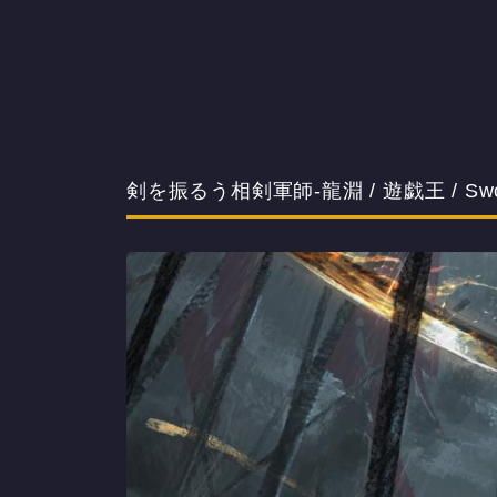
剣を振るう相剣軍師-龍淵 / 遊戯王 / Swords