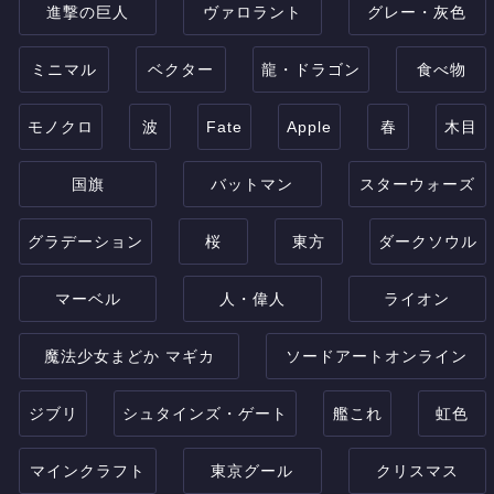
進撃の巨人
ヴァロラント
グレー・灰色
ミニマル
ベクター
龍・ドラゴン
食べ物
モノクロ
波
Fate
Apple
春
木目
国旗
バットマン
スターウォーズ
グラデーション
桜
東方
ダークソウル
マーベル
人・偉人
ライオン
魔法少女まどか マギカ
ソードアートオンライン
ジブリ
シュタインズ・ゲート
艦これ
虹色
マインクラフト
東京グール
クリスマス