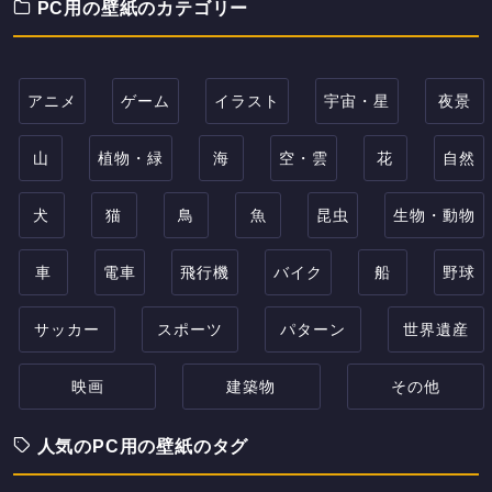
PC用の壁紙のカテゴリー
アニメ
ゲーム
イラスト
宇宙・星
夜景
山
植物・緑
海
空・雲
花
自然
犬
猫
鳥
魚
昆虫
生物・動物
車
電車
飛行機
バイク
船
野球
サッカー
スポーツ
パターン
世界遺産
映画
建築物
その他
人気のPC用の壁紙のタグ