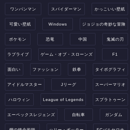
ワンパンマン
スパイダーマン
かっこいい壁紙
可愛い壁紙
Windows
ジョジョの奇妙な冒険
ポケモン
恐竜
中国
鬼滅の刃
ラブライブ
ゲーム・オブ・スローンズ
F1
面白い
ファッション
鉄拳
タイポグラフィ
アイドルマスター
Jリーグ
スーパーマリオ
ハロウィン
League of Legends
スプラトゥーン
エーペックスレジェンズ
自転車
ガンダム
鋼の錬金術師
ハリー・ポッター
FCバルセロナ