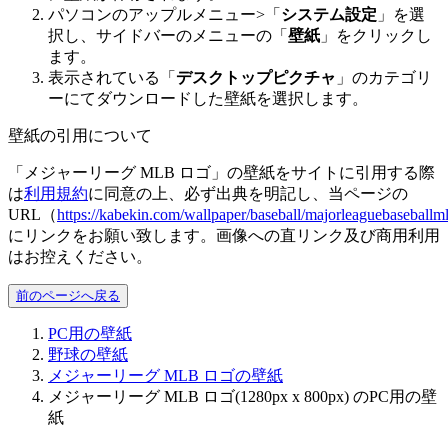
パソコンのアップルメニュー>「
システム設定
」を選
択し、サイドバーのメニューの「
壁紙
」をクリックし
ます。
表示されている「
デスクトップピクチャ
」のカテゴリ
ーにてダウンロードした壁紙を選択します。
壁紙の引用について
「メジャーリーグ MLB ロゴ」の壁紙をサイトに引用する際
は
利用規約
に同意の上、必ず出典を明記し、当ページの
URL（
https://kabekin.com/wallpaper/baseball/majorleaguebasebal
にリンクをお願い致します。画像への直リンク及び商用利用
はお控えください。
前のページへ戻る
PC用の壁紙
野球の壁紙
メジャーリーグ MLB ロゴの壁紙
メジャーリーグ MLB ロゴ(1280px x 800px) のPC用の壁
紙