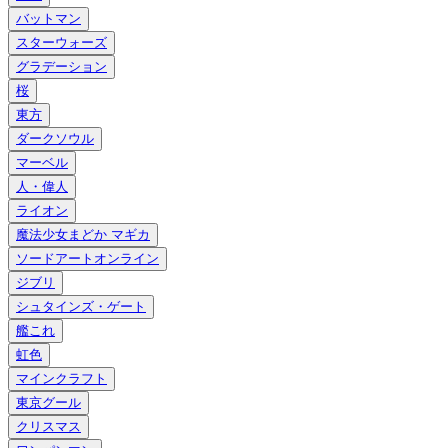
バットマン
スターウォーズ
グラデーション
桜
東方
ダークソウル
マーベル
人・偉人
ライオン
魔法少女まどか マギカ
ソードアートオンライン
ジブリ
シュタインズ・ゲート
艦これ
虹色
マインクラフト
東京グール
クリスマス