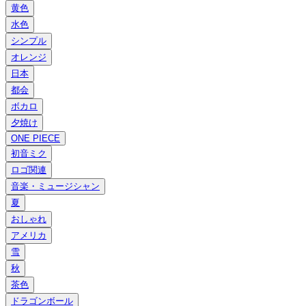
黄色
水色
シンプル
オレンジ
日本
都会
ボカロ
夕焼け
ONE PIECE
初音ミク
ロゴ関連
音楽・ミュージシャン
夏
おしゃれ
アメリカ
雪
秋
茶色
ドラゴンボール