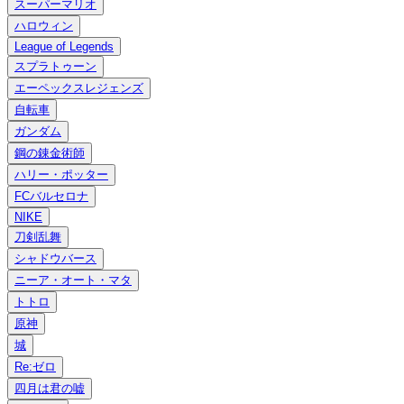
スーパーマリオ
ハロウィン
League of Legends
スプラトゥーン
エーペックスレジェンズ
自転車
ガンダム
鋼の錬金術師
ハリー・ポッター
FCバルセロナ
NIKE
刀剣乱舞
シャドウバース
ニーア・オート・マタ
トトロ
原神
城
Re:ゼロ
四月は君の嘘