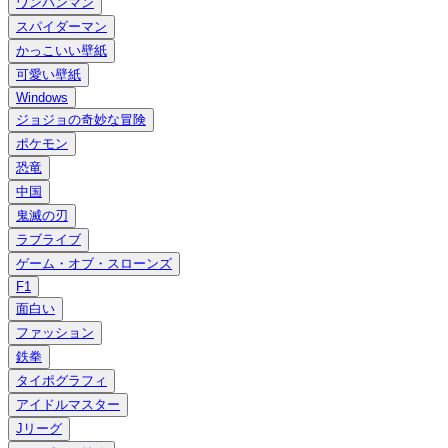
ワンパンマン
スパイダーマン
かっこいい壁紙
可愛い壁紙
Windows
ジョジョの奇妙な冒険
ポケモン
恐竜
中国
鬼滅の刃
ラブライブ
ゲーム・オブ・スローンズ
F1
面白い
ファッション
鉄拳
タイポグラフィ
アイドルマスター
Jリーグ