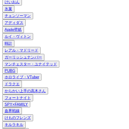
けいおん
氷菓
チェンソーマン
アディダス
Apple壁紙
ルイ・ヴィトン
時計
レアル・マドリード
ガーリッシュナンバー
マンチェスター・ユナイテッド
PUBG
ホロライブ・VTuber
ドラクエ
からかい上手の高木さん
フォートナイト
SPY×FAMILY
血界戦線
けものフレンズ
キルラキル