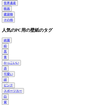
世界遺産
映画
建築物
その他
人気のPC用の壁紙のタグ
綺麗
絵
黒
青
かっこいい
赤
可愛い
緑
ピンク
スポーツカー
白
紫