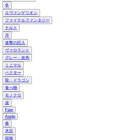
冬
エヴァンゲリオン
ファイナルファンタジー
ナルト
月
進撃の巨人
ヴァロラント
グレー・灰色
ミニマル
ベクター
龍・ドラゴン
食べ物
モノクロ
波
Fate
Apple
春
木目
国旗