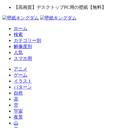
【高画質】デスクトップPC用の壁紙【無料】
ホーム
検索
カテゴリー別
解像度別
人気
スマホ用
アニメ
ゲーム
イラスト
パターン
自然
花
空
宇宙
夜景
山