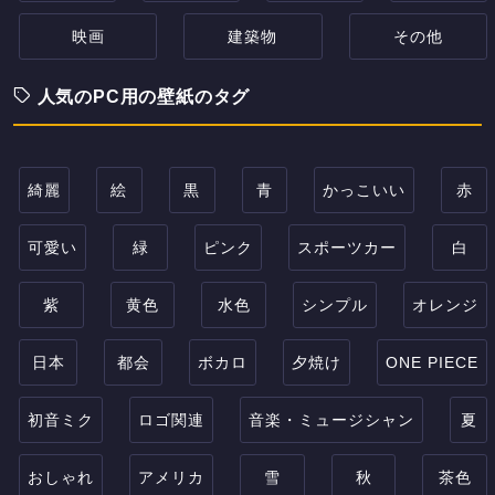
映画
建築物
その他
人気のPC用の壁紙のタグ
綺麗
絵
黒
青
かっこいい
赤
可愛い
緑
ピンク
スポーツカー
白
紫
黄色
水色
シンプル
オレンジ
日本
都会
ボカロ
夕焼け
ONE PIECE
初音ミク
ロゴ関連
音楽・ミュージシャン
夏
おしゃれ
アメリカ
雪
秋
茶色