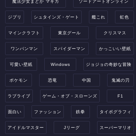
魔法少女まどか マギカ
ソードアートオンライン
ジブリ
シュタインズ・ゲート
艦これ
虹色
マインクラフト
東京グール
クリスマス
ワンパンマン
スパイダーマン
かっこいい壁紙
可愛い壁紙
Windows
ジョジョの奇妙な冒険
ポケモン
恐竜
中国
鬼滅の刃
ラブライブ
ゲーム・オブ・スローンズ
F1
面白い
ファッション
鉄拳
タイポグラフィ
アイドルマスター
Jリーグ
スーパーマリオ