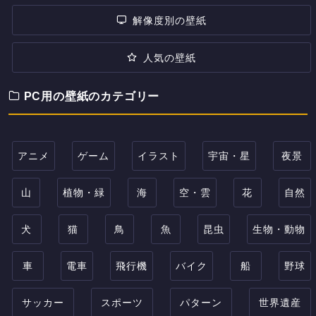
解像度別の壁紙
人気の壁紙
PC用の壁紙のカテゴリー
アニメ
ゲーム
イラスト
宇宙・星
夜景
山
植物・緑
海
空・雲
花
自然
犬
猫
鳥
魚
昆虫
生物・動物
車
電車
飛行機
バイク
船
野球
サッカー
スポーツ
パターン
世界遺産