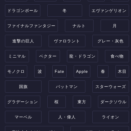
ドラゴンボール
冬
エヴァンゲリオン
ファイナルファンタジー
ナルト
月
進撃の巨人
ヴァロラント
グレー・灰色
ミニマル
ベクター
龍・ドラゴン
食べ物
モノクロ
波
Fate
Apple
春
木目
国旗
バットマン
スターウォーズ
グラデーション
桜
東方
ダークソウル
マーベル
人・偉人
ライオン