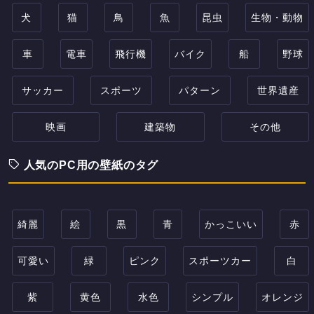
犬
猫
鳥
魚
昆虫
生物・動物
車
電車
飛行機
バイク
船
野球
サッカー
スポーツ
パターン
世界遺産
映画
建築物
その他
人気のPC用の壁紙のタグ
綺麗
絵
黒
青
かっこいい
赤
可愛い
緑
ピンク
スポーツカー
白
紫
黄色
水色
シンプル
オレンジ