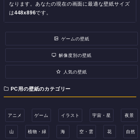
なります。あなたの現在の画面に最適な壁紙サイズ
は
448
x
896
です。
ゲームの壁紙
解像度別の壁紙
人気の壁紙
PC用の壁紙のカテゴリー
アニメ
ゲーム
イラスト
宇宙・星
夜景
山
植物・緑
海
空・雲
花
自然