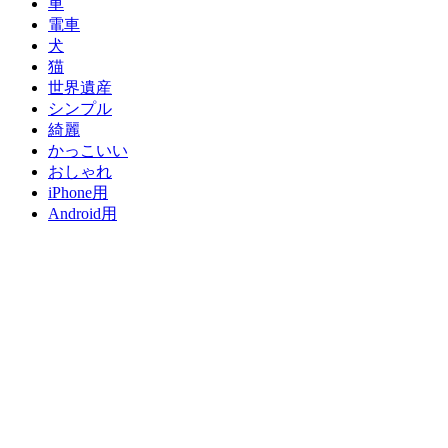
車
電車
犬
猫
世界遺産
シンプル
綺麗
かっこいい
おしゃれ
iPhone用
Android用