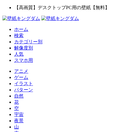
【高画質】デスクトップPC用の壁紙【無料】
ホーム
検索
カテゴリー別
解像度別
人気
スマホ用
アニメ
ゲーム
イラスト
パターン
自然
花
空
宇宙
夜景
山