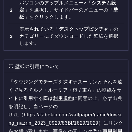
パソコンのアップルメニュー>「
システム設
定
」を選択し、サイドバーのメニューの「
壁
紙
」をクリックします。
表示されている「
デスクトップピクチャ
」の
カテゴリーにてダウンロードした壁紙を選択
します。
壁紙の引用について
「ダウジングでチーズを探すナズーリンとそれを遠
くで見るチルノ・ルーミア・橙 / 東方」の壁紙をサ
イトに引用する際は
利用規約
に同意の上、必ず出典
を明記し、当ページの
URL（
https://kabekin.com/wallpaper/game/dowsi
ng_nazrin_2023_0929/83Bl/1829/1029
）にリンク
をお願い致します。画像への直リンク及び商用利用