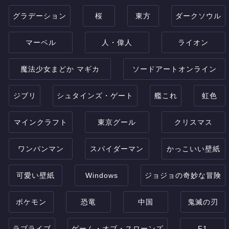
グラデーション
桜
東方
ダークソウル
マーベル
人・偉人
ライオン
魔法少女まどか マギカ
ソードアートオンライン
ジブリ
シュタインズ・ゲート
艦これ
虹色
マインクラフト
東京グール
クリスマス
ワンパンマン
スパイダーマン
かっこいい壁紙
可愛い壁紙
Windows
ジョジョの奇妙な冒険
ポケモン
恐竜
中国
鬼滅の刃
ラブライブ
ゲーム・オブ・スローンズ
F1