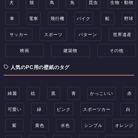
犬
猫
鳥
魚
昆虫
生物・動物
車
電車
飛行機
バイク
船
野球
サッカー
スポーツ
パターン
世界遺産
映画
建築物
その他
人気のPC用の壁紙のタグ
綺麗
絵
黒
青
かっこいい
赤
可愛い
緑
ピンク
スポーツカー
白
紫
黄色
水色
シンプル
オレンジ