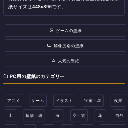
紙サイズは
448
x
896
です。
ゲームの壁紙
解像度別の壁紙
人気の壁紙
PC用の壁紙のカテゴリー
アニメ
ゲーム
イラスト
宇宙・星
夜景
山
植物・緑
海
空・雲
花
自然