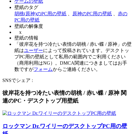
ゲームの壁紙
壁紙のタグ
胡桃(原神)のPC用の壁紙
、
原神のPC用の壁紙
、
赤の
PC用の壁紙
壁紙の解像度
x
壁紙の情報
「彼岸花を持つ冷たい表情の胡桃 / 赤い蝶 / 原神」の壁
紙は
ユーザー
によって投稿されています。デスクトッ
プPC用の壁紙として私用の範囲内でご利用ください
（商用利用はNG）。DMCA関連につきましてはお手
数ですが
フォーム
からご連絡ください。
SNSでシェア :
彼岸花を持つ冷たい表情の胡桃 / 赤い蝶 / 原神 関
連のPC・デスクトップ用壁紙
ロックマン Dr.ワイリーのデスクトップPC用の壁
紙