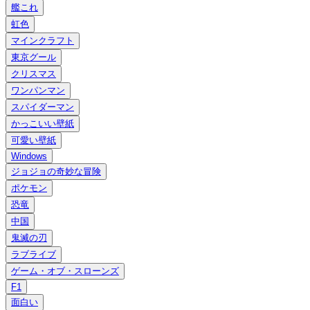
艦これ
虹色
マインクラフト
東京グール
クリスマス
ワンパンマン
スパイダーマン
かっこいい壁紙
可愛い壁紙
Windows
ジョジョの奇妙な冒険
ポケモン
恐竜
中国
鬼滅の刃
ラブライブ
ゲーム・オブ・スローンズ
F1
面白い