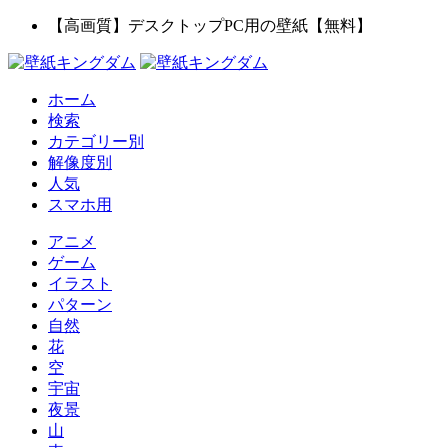
【高画質】デスクトップPC用の壁紙【無料】
ホーム
検索
カテゴリー別
解像度別
人気
スマホ用
アニメ
ゲーム
イラスト
パターン
自然
花
空
宇宙
夜景
山