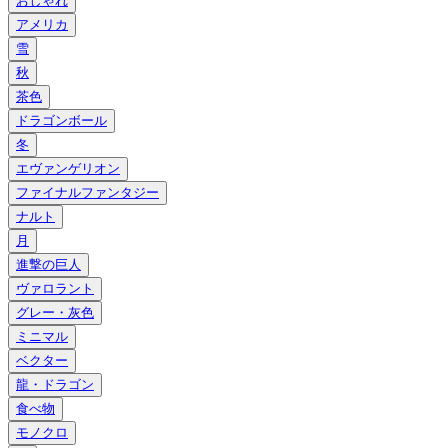
おしゃれ
アメリカ
雪
秋
茶色
ドラゴンボール
冬
エヴァンゲリオン
ファイナルファンタジー
ナルト
月
進撃の巨人
ヴァロラント
グレー・灰色
ミニマル
ベクター
龍・ドラゴン
食べ物
モノクロ