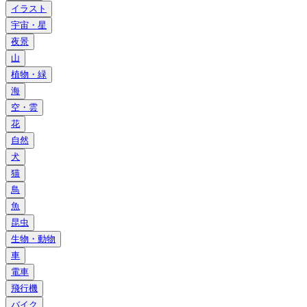
イラスト
宇宙・星
夜景
山
植物・緑
海
空・雲
花
自然
犬
猫
鳥
魚
昆虫
生物・動物
車
電車
飛行機
バイク