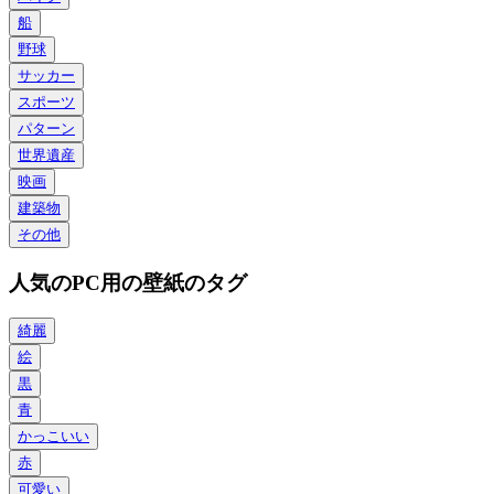
船
野球
サッカー
スポーツ
パターン
世界遺産
映画
建築物
その他
人気のPC用の壁紙のタグ
綺麗
絵
黒
青
かっこいい
赤
可愛い