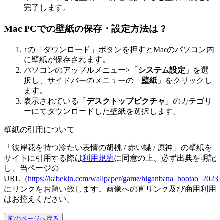
完了します。
Mac PCでの壁紙の保存・設定方法は？
↑の「ダウンロード」ボタンを押すとMacのパソコン内
に壁紙が保存されます。
パソコンのアップルメニュー>「
システム設定
」を選
択し、サイドバーのメニューの「
壁紙
」をクリックし
ます。
表示されている「
デスクトップピクチャ
」のカテゴリ
ーにてダウンロードした壁紙を選択します。
壁紙の引用について
「彼岸花を持つ冷たい表情の胡桃 / 赤い蝶 / 原神」の壁紙を
サイトに引用する際は
利用規約
に同意の上、必ず出典を明記
し、当ページの
URL（
https://kabekin.com/wallpaper/game/higanbana_bootao_20
にリンクをお願い致します。画像への直リンク及び商用利用
はお控えください。
前のページへ戻る