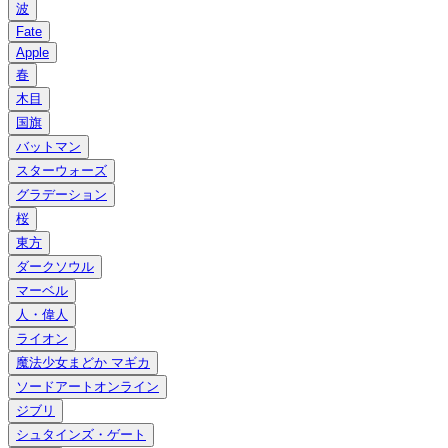
波
Fate
Apple
春
木目
国旗
バットマン
スターウォーズ
グラデーション
桜
東方
ダークソウル
マーベル
人・偉人
ライオン
魔法少女まどか マギカ
ソードアートオンライン
ジブリ
シュタインズ・ゲート