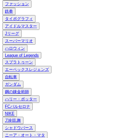
ファッション
鉄拳
タイポグラフィ
アイドルマスター
Jリーグ
スーパーマリオ
ハロウィン
League of Legends
スプラトゥーン
エーペックスレジェンズ
自転車
ガンダム
鋼の錬金術師
ハリー・ポッター
FCバルセロナ
NIKE
刀剣乱舞
シャドウバース
ニーア・オート・マタ