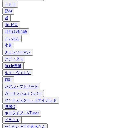
トトロ
原神
城
Re:ゼロ
四月は君の嘘
けいおん
氷菓
チェンソーマン
アディダス
Apple壁紙
ルイ・ヴィトン
時計
レアル・マドリード
ガーリッシュナンバー
マンチェスター・ユナイテッド
PUBG
ホロライブ・VTuber
ドラクエ
からかい上手の高木さん