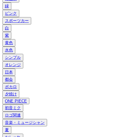
緑
ピンク
スポーツカー
白
紫
黄色
水色
シンプル
オレンジ
日本
都会
ボカロ
夕焼け
ONE PIECE
初音ミク
ロゴ関連
音楽・ミュージシャン
夏