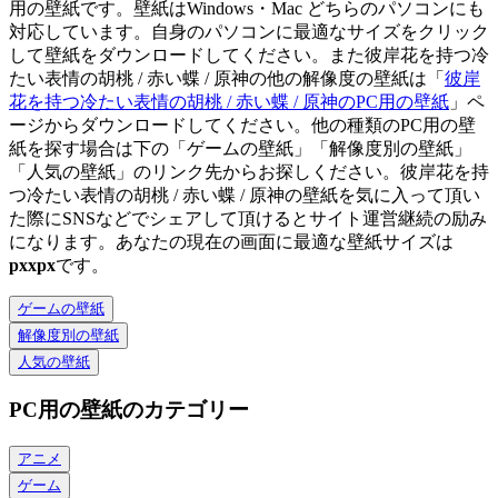
用の壁紙です。壁紙はWindows・Mac どちらのパソコンにも
対応しています。自身のパソコンに最適なサイズをクリック
して壁紙をダウンロードしてください。また彼岸花を持つ冷
たい表情の胡桃 / 赤い蝶 / 原神の他の解像度の壁紙は「
彼岸
花を持つ冷たい表情の胡桃 / 赤い蝶 / 原神のPC用の壁紙
」ペ
ージからダウンロードしてください。他の種類のPC用の壁
紙を探す場合は下の「ゲームの壁紙」「解像度別の壁紙」
「人気の壁紙」のリンク先からお探しください。彼岸花を持
つ冷たい表情の胡桃 / 赤い蝶 / 原神の壁紙を気に入って頂い
た際にSNSなどでシェアして頂けるとサイト運営継続の励み
になります。あなたの現在の画面に最適な壁紙サイズは
px
x
px
です。
ゲームの壁紙
解像度別の壁紙
人気の壁紙
PC用の壁紙のカテゴリー
アニメ
ゲーム