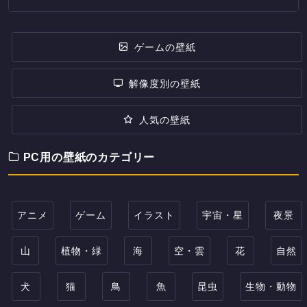
ゲームの壁紙
解像度別の壁紙
人気の壁紙
PC用の壁紙のカテゴリー
アニメ
ゲーム
イラスト
宇宙・星
夜景
山
植物・緑
海
空・雲
花
自然
犬
猫
鳥
魚
昆虫
生物・動物