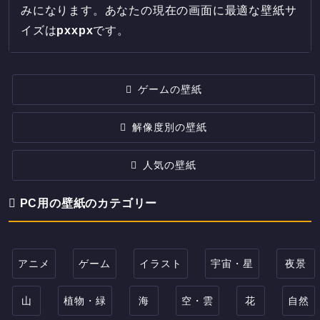
みになります。あなたの現在の画面に最適な壁紙サ
イズは
px
x
px
です。
ゲームの壁紙
解像度別の壁紙
人気の壁紙
PC用の壁紙のカテゴリー
アニメ
ゲーム
イラスト
宇宙・星
夜景
山
植物・緑
海
空・雲
花
自然