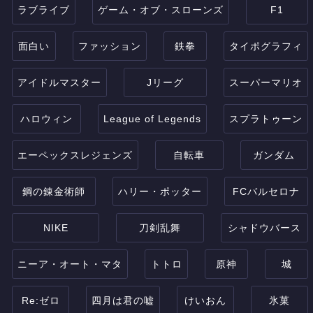
ラブライブ
ゲーム・オブ・スローンズ
F1
面白い
ファッション
鉄拳
タイポグラフィ
アイドルマスター
Jリーグ
スーパーマリオ
ハロウィン
League of Legends
スプラトゥーン
エーペックスレジェンズ
自転車
ガンダム
鋼の錬金術師
ハリー・ポッター
FCバルセロナ
NIKE
刀剣乱舞
シャドウバース
ニーア・オート・マタ
トトロ
原神
城
Re:ゼロ
四月は君の嘘
けいおん
氷菓