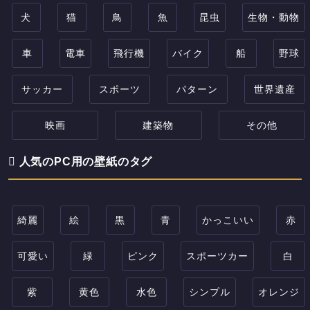
犬
猫
鳥
魚
昆虫
生物・動物
車
電車
飛行機
バイク
船
野球
サッカー
スポーツ
パターン
世界遺産
映画
建築物
その他
人気のPC用の壁紙のタグ
綺麗
絵
黒
青
かっこいい
赤
可愛い
緑
ピンク
スポーツカー
白
紫
黄色
水色
シンプル
オレンジ