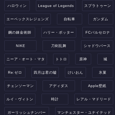
ハロウィン
League of Legends
スプラトゥーン
エーペックスレジェンズ
自転車
ガンダム
鋼の錬金術師
ハリー・ポッター
FCバルセロナ
NIKE
刀剣乱舞
シャドウバース
ニーア・オート・マタ
トトロ
原神
城
Re:ゼロ
四月は君の嘘
けいおん
氷菓
チェンソーマン
アディダス
Apple壁紙
ルイ・ヴィトン
時計
レアル・マドリード
ガーリッシュナンバー
マンチェスター・ユナイテッド