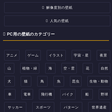
解像度別の壁紙
人気の壁紙
PC用の壁紙のカテゴリー
アニメ
ゲーム
イラスト
宇宙・星
夜景
山
植物・緑
海
空・雲
花
自然
犬
猫
鳥
魚
昆虫
生物・動物
車
電車
飛行機
バイク
船
野球
サッカー
スポーツ
パターン
世界遺産