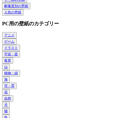
解像度別の壁紙
人気の壁紙
PC用の壁紙のカテゴリー
アニメ
ゲーム
イラスト
宇宙・星
夜景
山
植物・緑
海
空・雲
花
自然
犬
猫
鳥