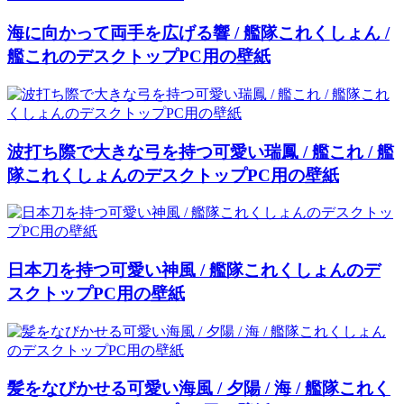
海に向かって両手を広げる響 / 艦隊これくしょん /
艦これのデスクトップPC用の壁紙
波打ち際で大きな弓を持つ可愛い瑞鳳 / 艦これ / 艦
隊これくしょんのデスクトップPC用の壁紙
日本刀を持つ可愛い神風 / 艦隊これくしょんのデ
スクトップPC用の壁紙
髪をなびかせる可愛い海風 / 夕陽 / 海 / 艦隊これく