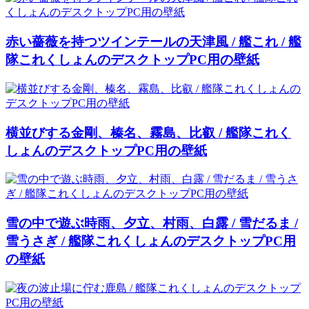
赤い薔薇を持つツインテールの天津風 / 艦これ / 艦
隊これくしょんのデスクトップPC用の壁紙
横並びする金剛、榛名、霧島、比叡 / 艦隊これく
しょんのデスクトップPC用の壁紙
雪の中で遊ぶ時雨、夕立、村雨、白露 / 雪だるま /
雪うさぎ / 艦隊これくしょんのデスクトップPC用
の壁紙