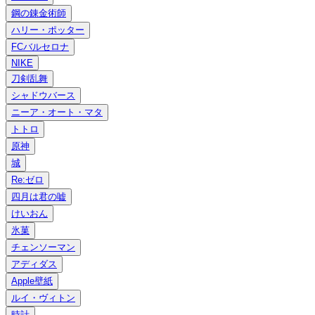
鋼の錬金術師
ハリー・ポッター
FCバルセロナ
NIKE
刀剣乱舞
シャドウバース
ニーア・オート・マタ
トトロ
原神
城
Re:ゼロ
四月は君の嘘
けいおん
氷菓
チェンソーマン
アディダス
Apple壁紙
ルイ・ヴィトン
時計