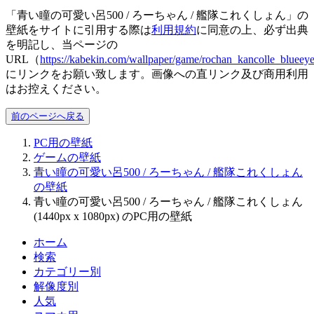
「青い瞳の可愛い呂500 / ろーちゃん / 艦隊これくしょん」の
壁紙をサイトに引用する際は
利用規約
に同意の上、必ず出典
を明記し、当ページの
URL（
https://kabekin.com/wallpaper/game/rochan_kancolle_blueey
にリンクをお願い致します。画像への直リンク及び商用利用
はお控えください。
前のページへ戻る
PC用の壁紙
ゲームの壁紙
青い瞳の可愛い呂500 / ろーちゃん / 艦隊これくしょん
の壁紙
青い瞳の可愛い呂500 / ろーちゃん / 艦隊これくしょん
(1440px x 1080px) のPC用の壁紙
ホーム
検索
カテゴリー別
解像度別
人気