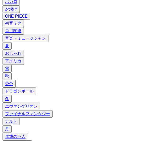
ボカロ
夕焼け
ONE PIECE
初音ミク
ロゴ関連
音楽・ミュージシャン
夏
おしゃれ
アメリカ
雪
秋
茶色
ドラゴンボール
冬
エヴァンゲリオン
ファイナルファンタジー
ナルト
月
進撃の巨人