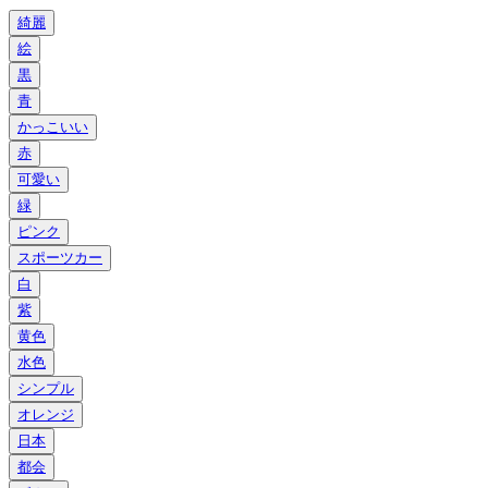
綺麗
絵
黒
青
かっこいい
赤
可愛い
緑
ピンク
スポーツカー
白
紫
黄色
水色
シンプル
オレンジ
日本
都会