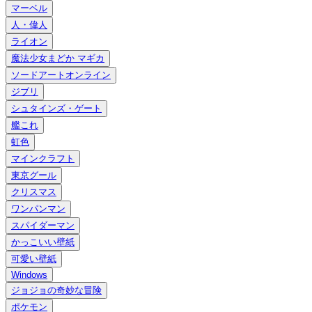
マーベル
人・偉人
ライオン
魔法少女まどか マギカ
ソードアートオンライン
ジブリ
シュタインズ・ゲート
艦これ
虹色
マインクラフト
東京グール
クリスマス
ワンパンマン
スパイダーマン
かっこいい壁紙
可愛い壁紙
Windows
ジョジョの奇妙な冒険
ポケモン