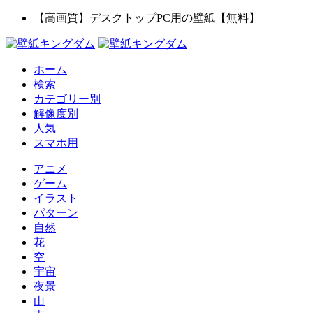
【高画質】デスクトップPC用の壁紙【無料】
ホーム
検索
カテゴリー別
解像度別
人気
スマホ用
アニメ
ゲーム
イラスト
パターン
自然
花
空
宇宙
夜景
山