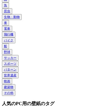
魚
昆虫
生物・動物
車
電車
飛行機
バイク
船
野球
サッカー
スポーツ
パターン
世界遺産
映画
建築物
その他
人気のPC用の壁紙のタグ