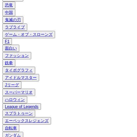
恐竜
中国
鬼滅の刃
ラブライブ
ゲーム・オブ・スローンズ
F1
面白い
ファッション
鉄拳
タイポグラフィ
アイドルマスター
Jリーグ
スーパーマリオ
ハロウィン
League of Legends
スプラトゥーン
エーペックスレジェンズ
自転車
ガンダム