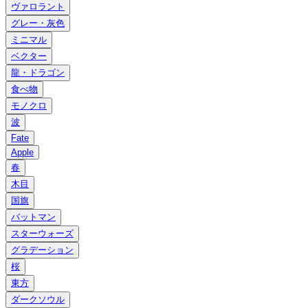
ヴァロラント
グレー・灰色
ミニマル
ベクター
龍・ドラゴン
食べ物
モノクロ
波
Fate
Apple
春
木目
国旗
バットマン
スターウォーズ
グラデーション
桜
東方
ダークソウル