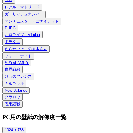
レアル・マドリード
ガーリッシュナンバー
マンチェスター・ユナイテッド
PUBG
ホロライブ・VTuber
ドラクエ
からかい上手の高木さん
フォートナイト
SPY×FAMILY
血界戦線
けものフレンズ
キルラキル
New Balance
クラロワ
呪術廻戦
PC用の壁紙の解像度一覧
1024 x 768