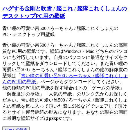
ハグする金剛と吹雪 / 艦これ / 艦隊これくしょんの
デスクトップPC用の壁紙
青い瞳の可愛い呂500 / ろーちゃん / 艦隊これくしょんの
PC・デスクトップ用壁紙
青い瞳の可愛い呂500 / ろーちゃん / 艦隊これくしょんの高画
質なPC用の壁紙です。壁紙はWindows・Mac どちらのパソコ
ンにも対応しています。自身のパソコンに最適なサイズをク
リックして壁紙をダウンロードしてください。また青い瞳の
可愛い呂500 / ろーちゃん / 艦隊これくしょんの他の解像度の
壁紙は「
青い瞳の可愛い呂500 / ろーちゃん / 艦隊これくしょ
んのPC用の壁紙
」ページからダウンロードしてください。
他の種類のPC用の壁紙を探す場合は下の「ゲームの壁紙」
「解像度別の壁紙」「人気の壁紙」のリンク先からお探しく
ださい。青い瞳の可愛い呂500 / ろーちゃん / 艦隊これくしょ
んの壁紙を気に入って頂いた際にSNSなどでシェアして頂け
るとサイト運営継続の励みになります。あなたの現在の画面
に最適な壁紙サイズは
px
x
px
です。
ゲームの壁紙