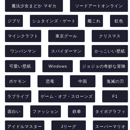
魔法少女まどか マギカ
ソードアートオンライン
ジブリ
シュタインズ・ゲート
艦これ
虹色
マインクラフト
東京グール
クリスマス
ワンパンマン
スパイダーマン
かっこいい壁紙
可愛い壁紙
Windows
ジョジョの奇妙な冒険
ポケモン
恐竜
中国
鬼滅の刃
ラブライブ
ゲーム・オブ・スローンズ
F1
面白い
ファッション
鉄拳
タイポグラフィ
アイドルマスター
Jリーグ
スーパーマリオ