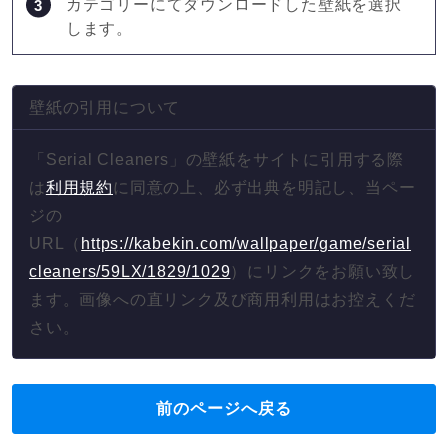
カテゴリーにてダウンロードした壁紙を選択
します。
壁紙の引用について
「Serial Cleaners」の壁紙をサイトに引用する際
は
利用規約
に同意の上、必ず出典を明記し、当ペー
ジの
URL（
https://kabekin.com/wallpaper/game/serial
cleaners/59LX/1829/1029
）にリンクをお願い致し
ます。画像への直リンク及び商用利用はお控えくだ
さい。
前のページへ戻る