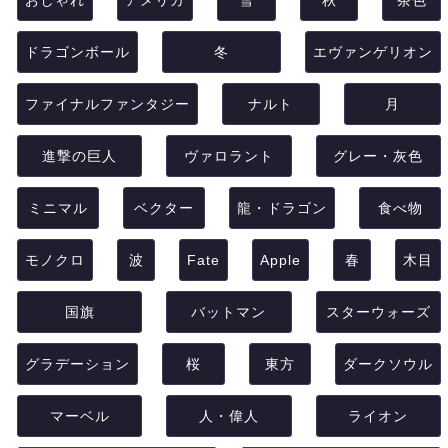
おしゃれ
アメリカ
雪
秋
茶色
ドラゴンボール
冬
エヴァンゲリオン
ファイナルファンタジー
ナルト
月
進撃の巨人
ヴァロラント
グレー・灰色
ミニマル
ベクター
龍・ドラゴン
食べ物
モノクロ
波
Fate
Apple
春
木目
国旗
バットマン
スターウォーズ
グラデーション
桜
東方
ダークソウル
マーベル
人・偉人
ライオン