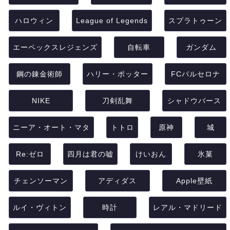
ハロウィン
League of Legends
スプラトゥーン
エーペックスレジェンズ
自転車
ガンダム
鋼の錬金術師
ハリー・ポッター
FCバルセロナ
NIKE
刀剣乱舞
シャドウバース
ニーア・オート・マタ
トトロ
原神
城
Re:ゼロ
四月は君の嘘
けいおん
氷菓
チェンソーマン
アディダス
Apple壁紙
ルイ・ヴィトン
時計
レアル・マドリード