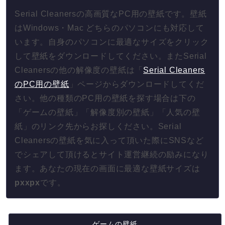
Serial Cleanersの高画質なPC用の壁紙です。壁紙
はWindows・Mac どちらのパソコンにも対応して
います。自身のパソコンに最適なサイズをクリック
して壁紙をダウンロードしてください。またSerial
Cleanersの他の解像度の壁紙は「
Serial Cleaners
のPC用の壁紙
」ページからダウンロードしてくだ
さい。他の種類のPC用の壁紙を探す場合は下の
「ゲームの壁紙」「解像度別の壁紙」「人気の壁
紙」のリンク先からお探しください。Serial
Cleanersの壁紙を気に入って頂いた際にSNSなど
でシェアして頂けるとサイト運営継続の励みになり
ます。あなたの現在の画面に最適な壁紙サイズは
px
x
px
です。
ゲームの壁紙