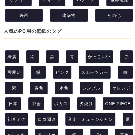
映画
建築物
その他
人気のPC用の壁紙のタグ
綺麗
絵
黒
青
かっこいい
赤
可愛い
緑
ピンク
スポーツカー
白
紫
黄色
水色
シンプル
オレンジ
日本
都会
ボカロ
夕焼け
ONE PIECE
初音ミク
ロゴ関連
音楽・ミュージシャン
夏