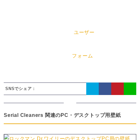
x
壁紙の情報
「Serial Cleaners」の壁紙は
ユーザー
によって投稿さ
れています。デスクトップPC用の壁紙として私用の範
囲内でご利用ください（商用利用はNG）。DMCA関連
につきましてはお手数ですが
フォーム
からご連絡くださ
い。
SNSでシェア :
Serial Cleaners 関連のPC・デスクトップ用壁紙