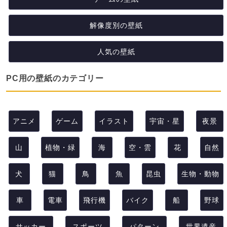
解像度別の壁紙
人気の壁紙
PC用の壁紙のカテゴリー
アニメ
ゲーム
イラスト
宇宙・星
夜景
山
植物・緑
海
空・雲
花
自然
犬
猫
鳥
魚
昆虫
生物・動物
車
電車
飛行機
バイク
船
野球
サッカー
スポーツ
パターン
世界遺産