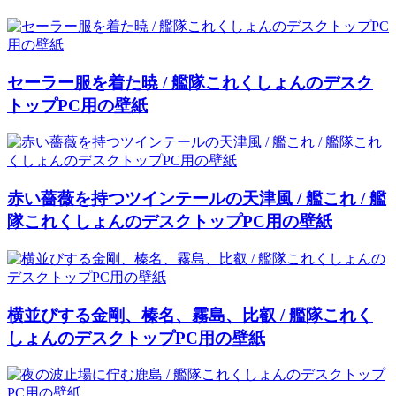
セーラー服を着た暁 / 艦隊これくしょんのデスク
トップPC用の壁紙
赤い薔薇を持つツインテールの天津風 / 艦これ / 艦
隊これくしょんのデスクトップPC用の壁紙
横並びする金剛、榛名、霧島、比叡 / 艦隊これく
しょんのデスクトップPC用の壁紙