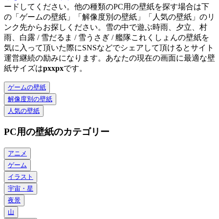
ードしてください。他の種類のPC用の壁紙を探す場合は下
の「ゲームの壁紙」「解像度別の壁紙」「人気の壁紙」のリ
ンク先からお探しください。雪の中で遊ぶ時雨、夕立、村
雨、白露 / 雪だるま / 雪うさぎ / 艦隊これくしょんの壁紙を
気に入って頂いた際にSNSなどでシェアして頂けるとサイト
運営継続の励みになります。あなたの現在の画面に最適な壁
紙サイズは
px
x
px
です。
ゲームの壁紙
解像度別の壁紙
人気の壁紙
PC用の壁紙のカテゴリー
アニメ
ゲーム
イラスト
宇宙・星
夜景
山