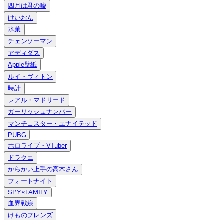
四月は君の嘘
けいおん
氷菓
チェンソーマン
アディダス
Apple壁紙
ルイ・ヴィトン
時計
レアル・マドリード
ガーリッシュナンバー
マンチェスター・ユナイテッド
PUBG
ホロライブ・VTuber
ドラクエ
からかい上手の高木さん
フォートナイト
SPY×FAMILY
血界戦線
けものフレンズ