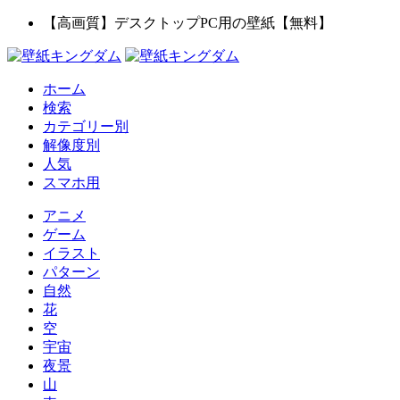
【高画質】デスクトップPC用の壁紙【無料】
ホーム
検索
カテゴリー別
解像度別
人気
スマホ用
アニメ
ゲーム
イラスト
パターン
自然
花
空
宇宙
夜景
山