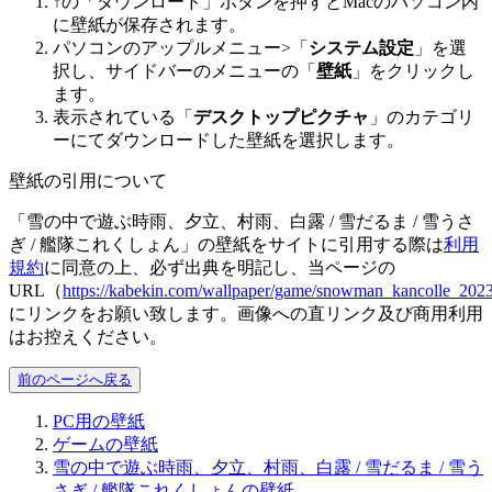
↑の「ダウンロード」ボタンを押すとMacのパソコン内
に壁紙が保存されます。
パソコンのアップルメニュー>「
システム設定
」を選
択し、サイドバーのメニューの「
壁紙
」をクリックし
ます。
表示されている「
デスクトップピクチャ
」のカテゴリ
ーにてダウンロードした壁紙を選択します。
壁紙の引用について
「雪の中で遊ぶ時雨、夕立、村雨、白露 / 雪だるま / 雪うさ
ぎ / 艦隊これくしょん」の壁紙をサイトに引用する際は
利用
規約
に同意の上、必ず出典を明記し、当ページの
URL（
https://kabekin.com/wallpaper/game/snowman_kancolle_20
にリンクをお願い致します。画像への直リンク及び商用利用
はお控えください。
前のページへ戻る
PC用の壁紙
ゲームの壁紙
雪の中で遊ぶ時雨、夕立、村雨、白露 / 雪だるま / 雪う
さぎ / 艦隊これくしょんの壁紙