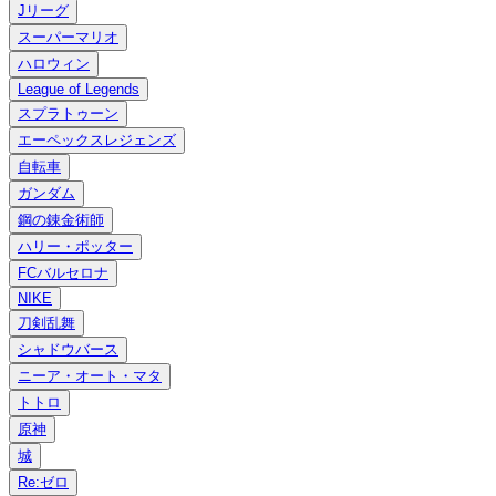
Jリーグ
スーパーマリオ
ハロウィン
League of Legends
スプラトゥーン
エーペックスレジェンズ
自転車
ガンダム
鋼の錬金術師
ハリー・ポッター
FCバルセロナ
NIKE
刀剣乱舞
シャドウバース
ニーア・オート・マタ
トトロ
原神
城
Re:ゼロ