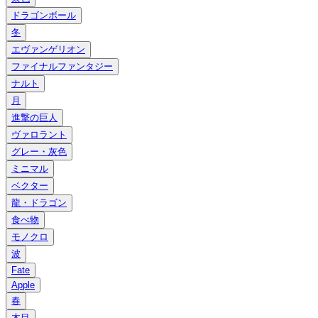
ドラゴンボール
冬
エヴァンゲリオン
ファイナルファンタジー
ナルト
月
進撃の巨人
ヴァロラント
グレー・灰色
ミニマル
ベクター
龍・ドラゴン
食べ物
モノクロ
波
Fate
Apple
春
木目