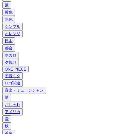
紫
黄色
水色
シンプル
オレンジ
日本
都会
ボカロ
夕焼け
ONE PIECE
初音ミク
ロゴ関連
音楽・ミュージシャン
夏
おしゃれ
アメリカ
雪
秋
茶色