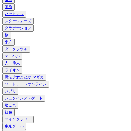
国旗
バットマン
スターウォーズ
グラデーション
桜
東方
ダークソウル
マーベル
人・偉人
ライオン
魔法少女まどか マギカ
ソードアートオンライン
ジブリ
シュタインズ・ゲート
艦これ
虹色
マインクラフト
東京グール