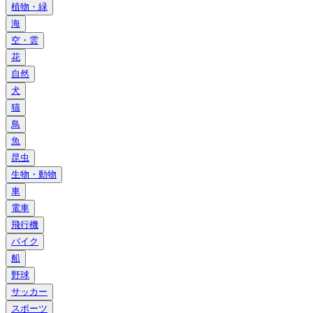
植物・緑
海
空・雲
花
自然
犬
猫
鳥
魚
昆虫
生物・動物
車
電車
飛行機
バイク
船
野球
サッカー
スポーツ