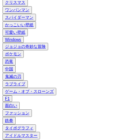
クリスマス
ワンパンマン
スパイダーマン
かっこいい壁紙
可愛い壁紙
Windows
ジョジョの奇妙な冒険
ポケモン
恐竜
中国
鬼滅の刃
ラブライブ
ゲーム・オブ・スローンズ
F1
面白い
ファッション
鉄拳
タイポグラフィ
アイドルマスター