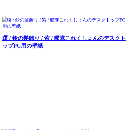
曙 / 鈴の髪飾り / 紫 / 艦隊これくしょんのデスクト
ップPC用の壁紙