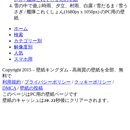
雪の中で遊ぶ時雨、夕立、村雨、白露 / 雪だるま / 雪う
さぎ / 艦隊これくしょん(1680px x 1050px) のPC用の壁
紙
ホーム
検索
カテゴリー別
解像度別
人気
スマホ用
Copyright 2015 – 壁紙キングダム - 高画質の壁紙を全部、無
料で
利用規約
/
プライバシーポリシー
/
クッキーポリシー
/
DMCA
/
壁紙の投稿
このページはPC用の壁紙ページです
壁紙のキャッシュは
秒後にクリアーされます。
20.22