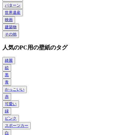
パターン
世界遺産
映画
建築物
その他
人気のPC用の壁紙のタグ
綺麗
絵
黒
青
かっこいい
赤
可愛い
緑
ピンク
スポーツカー
白