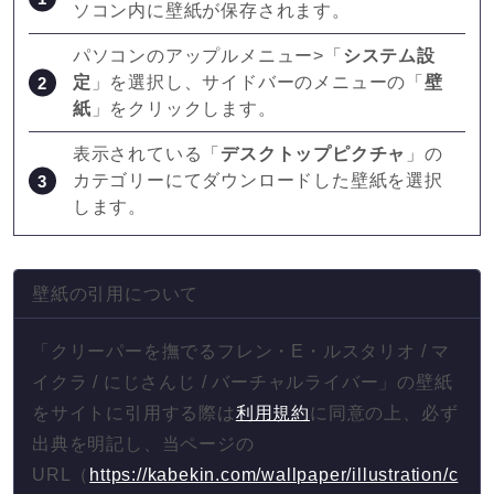
ソコン内に壁紙が保存されます。
パソコンのアップルメニュー>「
システム設
定
」を選択し、サイドバーのメニューの「
壁
紙
」をクリックします。
表示されている「
デスクトップピクチャ
」の
カテゴリーにてダウンロードした壁紙を選択
します。
壁紙の引用について
「クリーパーを撫でるフレン・E・ルスタリオ / マ
イクラ / にじさんじ / バーチャルライバー」の壁紙
をサイトに引用する際は
利用規約
に同意の上、必ず
出典を明記し、当ページの
URL（
https://kabekin.com/wallpaper/illustration/c