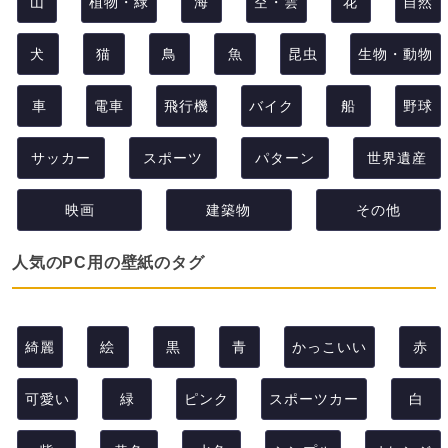
山
植物・緑
海
空・雲
花
自然
犬
猫
鳥
魚
昆虫
生物・動物
車
電車
飛行機
バイク
船
野球
サッカー
スポーツ
パターン
世界遺産
映画
建築物
その他
人気のPC用の壁紙のタグ
綺麗
絵
黒
青
かっこいい
赤
可愛い
緑
ピンク
スポーツカー
白