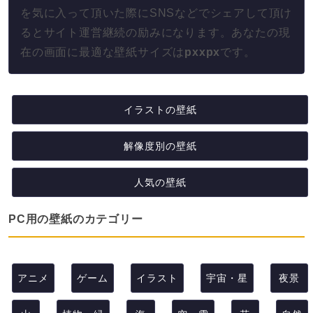
を気に入って頂いた際にSNSなどでシェアして頂け
るとサイト運営継続の励みになります。あなたの現
在の画面に最適な壁紙サイズは
px
x
px
です。
イラストの壁紙
解像度別の壁紙
人気の壁紙
PC用の壁紙のカテゴリー
アニメ
ゲーム
イラスト
宇宙・星
夜景