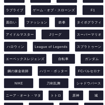
ラブライブ
ゲーム・オブ・スローンズ
F1
面白い
ファッション
鉄拳
タイポグラフィ
アイドルマスター
Jリーグ
スーパーマリオ
ハロウィン
League of Legends
スプラトゥーン
エーペックスレジェンズ
自転車
ガンダム
鋼の錬金術師
ハリー・ポッター
FCバルセロナ
NIKE
刀剣乱舞
シャドウバース
ニーア・オート・マタ
トトロ
原神
城