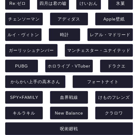
Re:ゼロ
四月は君の嘘
けいおん
氷菓
チェンソーマン
アディダス
Apple壁紙
ルイ・ヴィトン
時計
レアル・マドリード
ガーリッシュナンバー
マンチェスター・ユナイテッド
PUBG
ホロライブ・VTuber
ドラクエ
からかい上手の高木さん
フォートナイト
SPY×FAMILY
血界戦線
けものフレンズ
キルラキル
New Balance
クラロワ
呪術廻戦