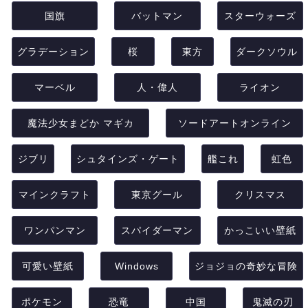
国旗
バットマン
スターウォーズ
グラデーション
桜
東方
ダークソウル
マーベル
人・偉人
ライオン
魔法少女まどか マギカ
ソードアートオンライン
ジブリ
シュタインズ・ゲート
艦これ
虹色
マインクラフト
東京グール
クリスマス
ワンパンマン
スパイダーマン
かっこいい壁紙
可愛い壁紙
Windows
ジョジョの奇妙な冒険
ポケモン
恐竜
中国
鬼滅の刃