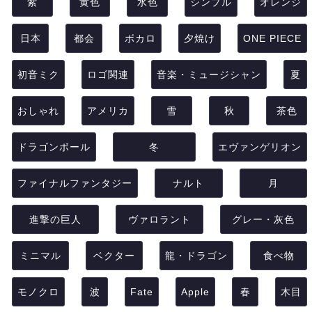
紫
黄色
水色
シンプル
オレンジ
日本
都会
ボカロ
夕焼け
ONE PIECE
初音ミク
ロゴ関連
音楽・ミュージシャン
夏
おしゃれ
アメリカ
雪
秋
茶色
ドラゴンボール
冬
エヴァンゲリオン
ファイナルファンタジー
ナルト
月
進撃の巨人
ヴァロラント
グレー・灰色
ミニマル
ベクター
龍・ドラゴン
食べ物
モノクロ
波
Fate
Apple
春
木目