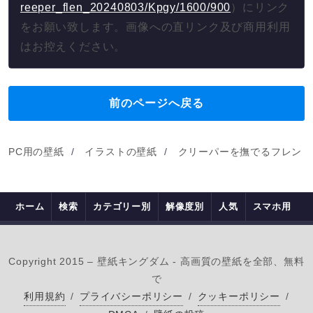
reeper_flen_20240803/Kpgy/1600/900
）にリンク
をお願い致します。画像への直リンク及び商用利用
はお控えください。
前のページへ戻る
PC用の壁紙
イラストの壁紙
クリーパーを撫でるフレン・E
ホーム
検索
カテゴリー別
解像度別
人気
スマホ用
Copyright 2015 – 壁紙キングダム - 高画質の壁紙を全部、無料
で
利用規約
/
プライバシーポリシー
/
クッキーポリシー
/