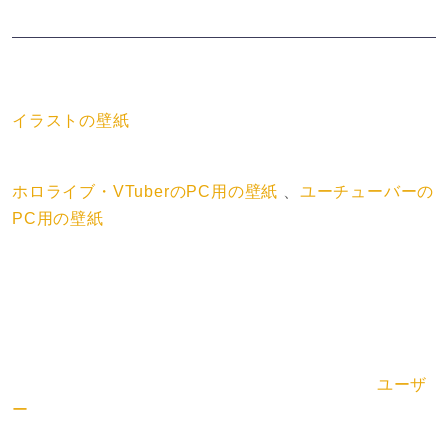
壁紙のカテゴリー
イラストの壁紙
壁紙のタグ
ホロライブ・VTuberのPC用の壁紙
、
ユーチューバーの
PC用の壁紙
壁紙の解像度
x
壁紙の情報
「クリーパーを撫でるフレン・E・ルスタリオ / マイク
ラ / にじさんじ / バーチャルライバー」の壁紙は
ユーザ
ー
によって投稿されています。デスクトップPC用の壁
紙として私用の範囲内でご利用ください（商用利用は