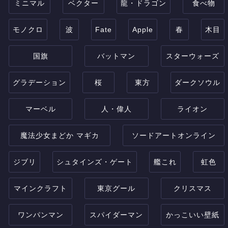
ミニマル
ベクター
龍・ドラゴン
食べ物
モノクロ
波
Fate
Apple
春
木目
国旗
バットマン
スターウォーズ
グラデーション
桜
東方
ダークソウル
マーベル
人・偉人
ライオン
魔法少女まどか マギカ
ソードアートオンライン
ジブリ
シュタインズ・ゲート
艦これ
虹色
マインクラフト
東京グール
クリスマス
ワンパンマン
スパイダーマン
かっこいい壁紙