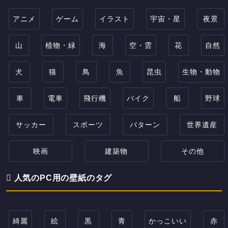
アニメ
ゲーム
イラスト
宇宙・星
夜景
山
植物・緑
海
空・雲
花
自然
犬
猫
鳥
魚
昆虫
生物・動物
車
電車
飛行機
バイク
船
野球
サッカー
スポーツ
パターン
世界遺産
映画
建築物
その他
人気のPC用の壁紙のタグ
綺麗
絵
黒
青
かっこいい
赤