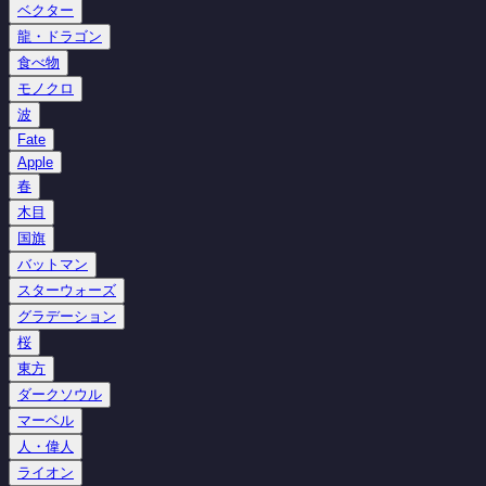
ベクター
龍・ドラゴン
食べ物
モノクロ
波
Fate
Apple
春
木目
国旗
バットマン
スターウォーズ
グラデーション
桜
東方
ダークソウル
マーベル
人・偉人
ライオン