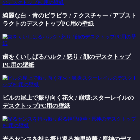
綺麗な白・青のビラビラ / テクスチャー / アブスト
ラクトのデスクトップPC用の壁紙
歯をくいしばるハルク / 怒り / 顔のデスクトップ
PC用の壁紙
ビルの屋上で振り向く花火 / 崩壊:スターレイルの
デスクトップPC用の壁紙
光るセンスを持ち振り返る神里綾華 / 原神のデス