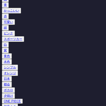
青
かっこいい
赤
可愛い
緑
ピンク
スポーツカー
白
紫
黄色
水色
シンプル
オレンジ
日本
都会
ボカロ
夕焼け
ONE PIECE