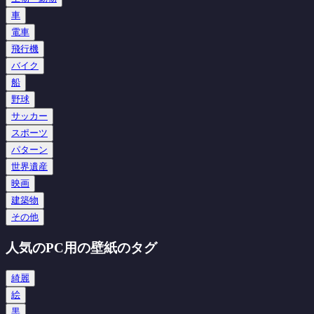
車
電車
飛行機
バイク
船
野球
サッカー
スポーツ
パターン
世界遺産
映画
建築物
その他
人気のPC用の壁紙のタグ
綺麗
絵
黒