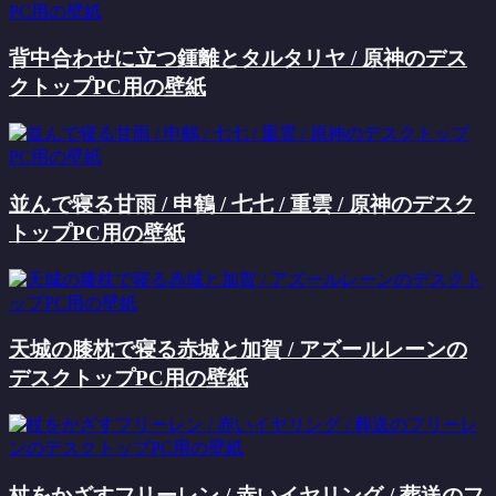
背中合わせに立つ鍾離とタルタリヤ / 原神のデス
クトップPC用の壁紙
並んで寝る甘雨 / 申鶴 / 七七 / 重雲 / 原神のデスク
トップPC用の壁紙
天城の膝枕で寝る赤城と加賀 / アズールレーンの
デスクトップPC用の壁紙
杖をかざすフリーレン / 赤いイヤリング / 葬送のフ