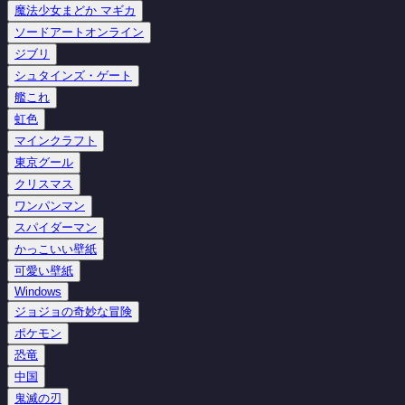
魔法少女まどか マギカ
ソードアートオンライン
ジブリ
シュタインズ・ゲート
艦これ
虹色
マインクラフト
東京グール
クリスマス
ワンパンマン
スパイダーマン
かっこいい壁紙
可愛い壁紙
Windows
ジョジョの奇妙な冒険
ポケモン
恐竜
中国
鬼滅の刃