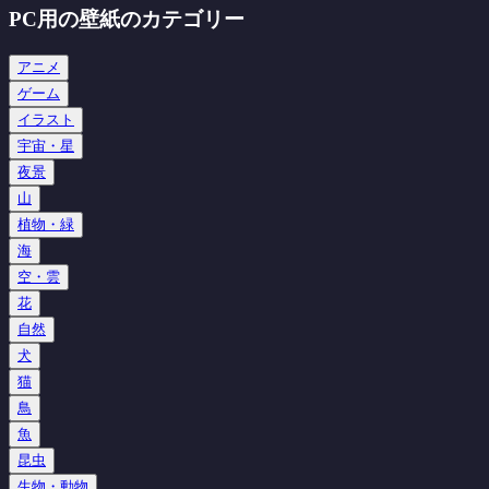
PC用の壁紙のカテゴリー
アニメ
ゲーム
イラスト
宇宙・星
夜景
山
植物・緑
海
空・雲
花
自然
犬
猫
鳥
魚
昆虫
生物・動物