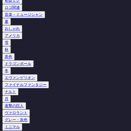
初音ミク
ロゴ関連
音楽・ミュージシャン
夏
おしゃれ
アメリカ
雪
秋
茶色
ドラゴンボール
冬
エヴァンゲリオン
ファイナルファンタジー
ナルト
月
進撃の巨人
ヴァロラント
グレー・灰色
ミニマル