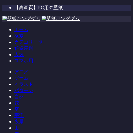
【高画質】PC用の壁紙
ホーム
検索
カテゴリー別
解像度別
人気
スマホ用
アニメ
ゲーム
イラスト
パターン
自然
花
空
宇宙
夜景
山