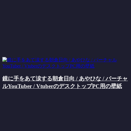
鏡に手をあて涙する朝倉日向 / あやひな / バーチャ
ルYouTuber / VtuberのデスクトップPC用の壁紙