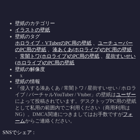
壁紙のカテゴリー
イラストの壁紙
壁紙のタグ
ホロライブ・VTuberのPC用の壁紙
、
ユーチューバー
のPC用の壁紙
、
湊あくあ(ホロライブ)のPC用の壁紙
、
常闇トワ(ホロライブ)のPC用の壁紙
、
星街すいせい
(ホロライブ)のPC用の壁紙
壁紙の解像度
x
壁紙の情報
「侵入する湊あくあ / 常闇トワ / 星街すいせい / ホロラ
イブ / バーチャルYouTuber / Vtuber」の壁紙は
ユーザー
によって投稿されています。デスクトップPC用の壁紙
として私用の範囲内でご利用ください（商用利用は
NG）。DMCA関連につきましてはお手数ですが
フォ
ーム
からご連絡ください。
SNSでシェア :