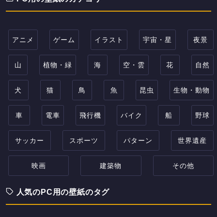
アニメ
ゲーム
イラスト
宇宙・星
夜景
山
植物・緑
海
空・雲
花
自然
犬
猫
鳥
魚
昆虫
生物・動物
車
電車
飛行機
バイク
船
野球
サッカー
スポーツ
パターン
世界遺産
映画
建築物
その他
人気のPC用の壁紙のタグ