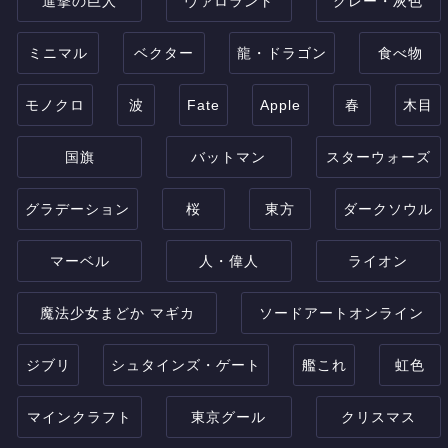
進撃の巨人
ヴァロラント
グレー・灰色
ミニマル
ベクター
龍・ドラゴン
食べ物
モノクロ
波
Fate
Apple
春
木目
国旗
バットマン
スターウォーズ
グラデーション
桜
東方
ダークソウル
マーベル
人・偉人
ライオン
魔法少女まどか マギカ
ソードアートオンライン
ジブリ
シュタインズ・ゲート
艦これ
虹色
マインクラフト
東京グール
クリスマス