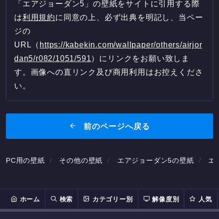
「エアジョーダン5」の壁紙をサイトに引用する際
は
利用規約
に同意の上、必ず出典を明記し、当ペー
ジの
URL（
https://kabekin.com/wallpaper/others/airjor
dan5/r082/1051/591
）にリンクをお願い致しま
す。画像への直リンク及び商用利用はお控えくださ
い。
前のページへ戻る
PC用の壁紙
その他の壁紙
エアジョーダン5の壁紙
エア
ホーム
検索
カテゴリー別
解像度別
人気