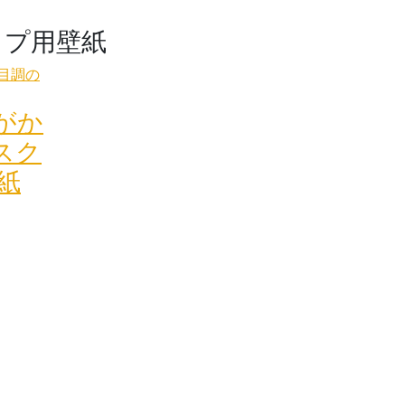
ップ用壁紙
がか
スク
紙