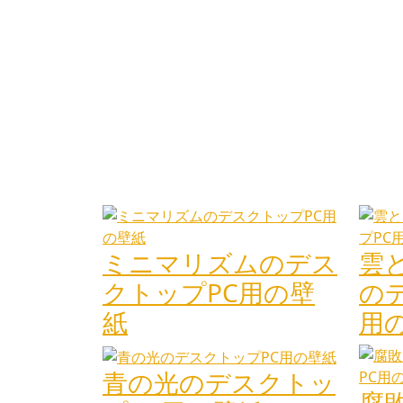
ミニマリズムのデス
雲
クトップPC用の壁
の
紙
用
青の光のデスクトッ
腐