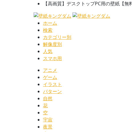
【高画質】デスクトップPC用の壁紙【無
ホーム
検索
カテゴリー別
解像度別
人気
スマホ用
アニメ
ゲーム
イラスト
パターン
自然
花
空
宇宙
夜景