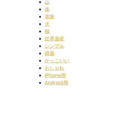
山
車
電車
犬
猫
世界遺産
シンプル
綺麗
かっこいい
おしゃれ
iPhone用
Android用