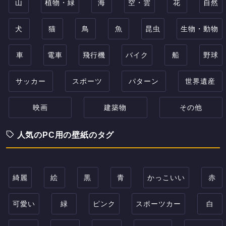
山
植物・緑
海
空・雲
花
自然
犬
猫
鳥
魚
昆虫
生物・動物
車
電車
飛行機
バイク
船
野球
サッカー
スポーツ
パターン
世界遺産
映画
建築物
その他
人気のPC用の壁紙のタグ
綺麗
絵
黒
青
かっこいい
赤
可愛い
緑
ピンク
スポーツカー
白