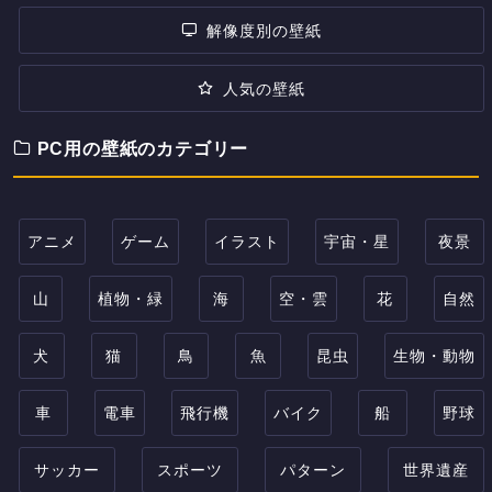
解像度別の壁紙
人気の壁紙
PC用の壁紙のカテゴリー
アニメ
ゲーム
イラスト
宇宙・星
夜景
山
植物・緑
海
空・雲
花
自然
犬
猫
鳥
魚
昆虫
生物・動物
車
電車
飛行機
バイク
船
野球
サッカー
スポーツ
パターン
世界遺産