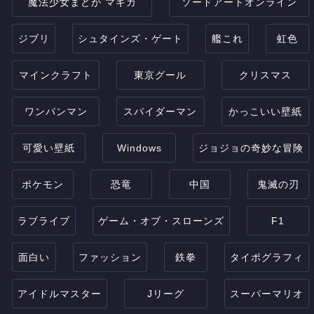
魔法少女まどか マギカ
ソードアートオンライン
ジブリ
シュタインズ・ゲート
艦これ
虹色
マインクラフト
東京グール
クリスマス
ワンパンマン
スパイダーマン
かっこいい壁紙
可愛い壁紙
Windows
ジョジョの奇妙な冒険
ポケモン
恐竜
中国
鬼滅の刃
ラブライブ
ゲーム・オブ・スローンズ
F1
面白い
ファッション
鉄拳
タイポグラフィ
アイドルマスター
Jリーグ
スーパーマリオ