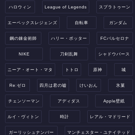
ハロウィン
League of Legends
スプラトゥーン
エーペックスレジェンズ
自転車
ガンダム
鋼の錬金術師
ハリー・ポッター
FCバルセロナ
NIKE
刀剣乱舞
シャドウバース
ニーア・オート・マタ
トトロ
原神
城
Re:ゼロ
四月は君の嘘
けいおん
氷菓
チェンソーマン
アディダス
Apple壁紙
ルイ・ヴィトン
時計
レアル・マドリード
ガーリッシュナンバー
マンチェスター・ユナイテッド