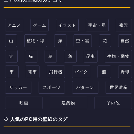
アニメ
ゲーム
イラスト
宇宙・星
夜景
山
植物・緑
海
空・雲
花
自然
犬
猫
鳥
魚
昆虫
生物・動物
車
電車
飛行機
バイク
船
野球
サッカー
スポーツ
パターン
世界遺産
映画
建築物
その他
人気のPC用の壁紙のタグ