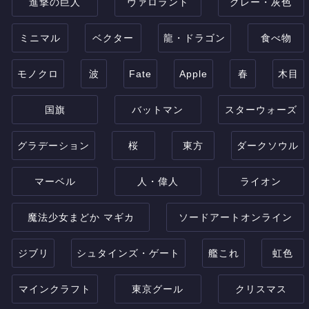
進撃の巨人
ヴァロラント
グレー・灰色
ミニマル
ベクター
龍・ドラゴン
食べ物
モノクロ
波
Fate
Apple
春
木目
国旗
バットマン
スターウォーズ
グラデーション
桜
東方
ダークソウル
マーベル
人・偉人
ライオン
魔法少女まどか マギカ
ソードアートオンライン
ジブリ
シュタインズ・ゲート
艦これ
虹色
マインクラフト
東京グール
クリスマス