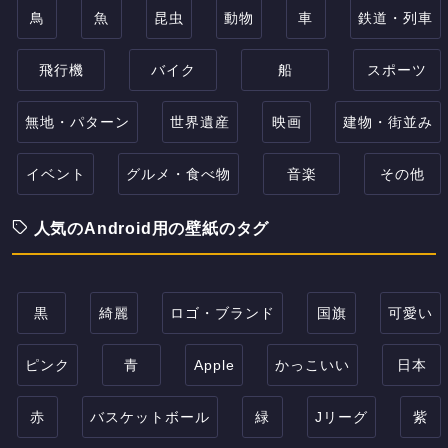
鳥
魚
昆虫
動物
車
鉄道・列車
飛行機
バイク
船
スポーツ
無地・パターン
世界遺産
映画
建物・街並み
イベント
グルメ・食べ物
音楽
その他
人気のAndroid用の壁紙のタグ
黒
綺麗
ロゴ・ブランド
国旗
可愛い
ピンク
青
Apple
かっこいい
日本
赤
バスケットボール
緑
Jリーグ
紫