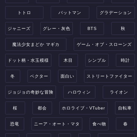
トトロ
バットマン
グラデーション
ジャニーズ
グレー・灰色
BTS
秋
魔法少女まどか マギカ
ゲーム・オブ・スローンズ
ドット柄・水玉模様
木目
シンプル
時計
冬
ベクター
面白い
ストリートファイター
ジョジョの奇妙な冒険
ハロウィン
ライオン
桜
都会
ホロライブ・VTuber
自転車
恐竜
ニーア・オート・マタ
食べ物
春