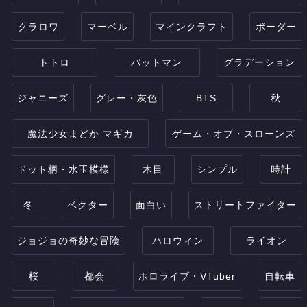
クラロワ
マーベル
マインクラフト
ボーダー
トトロ
バットマン
グラデーション
ジャニーズ
グレー・灰色
BTS
秋
魔法少女まどか マギカ
ゲーム・オブ・スローンズ
ドット柄・水玉模様
木目
シンプル
時計
冬
ベクター
面白い
ストリートファイター
ジョジョの奇妙な冒険
ハロウィン
ライオン
桜
都会
ホロライブ・VTuber
自転車