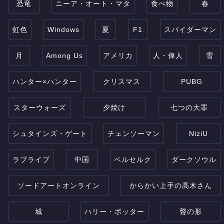
恐竜
ニーア・オート・マタ
食べ物
春
虹色
Windows
夏
F1
スパイダーマン
月
Among Us
アメリカ
人・偉人
雪
ハンター×ハンター
クリスマス
PUBG
スターウォーズ
夕焼け
七つの大罪
シュタインズ・ゲート
チェンソーマン
NiziU
ラブライブ
中国
ベルセルク
ダークソウル
ソードアートオンライン
からかい上手の高木さん
城
ハリー・ポッター
聲の形