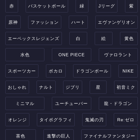
赤
バスケットボール
緑
Jリーグ
紫
原神
ファッション
ハート
エヴァンゲリオン
エーペックスレジェンズ
白
絵
黄色
水色
ONE PIECE
ヴァロラント
スポーツカー
ボカロ
ドラゴンボール
NIKE
おしゃれ
ナルト
ジブリ
星
初音ミク
ミニマル
ユーチューバー
龍・ドラゴン
オレンジ
タイポグラフィ
鬼滅の刃
Re:ゼロ
茶色
進撃の巨人
ファイナルファンタジー