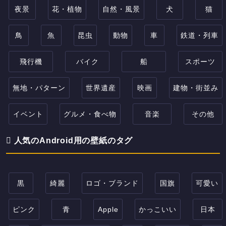
夜景
花・植物
自然・風景
犬
猫
鳥
魚
昆虫
動物
車
鉄道・列車
飛行機
バイク
船
スポーツ
無地・パターン
世界遺産
映画
建物・街並み
イベント
グルメ・食べ物
音楽
その他
人気のAndroid用の壁紙のタグ
黒
綺麗
ロゴ・ブランド
国旗
可愛い
ピンク
青
Apple
かっこいい
日本