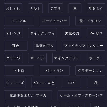
おしゃれ
ナルト
ジブリ
星
初音ミク
ミニマル
ユーチューバー
龍・ドラゴン
オレンジ
タイポグラフィ
鬼滅の刃
Re:ゼロ
茶色
進撃の巨人
ファイナルファンタジー
クラロワ
マーベル
マインクラフト
ボーダー
トトロ
バットマン
グラデーション
ジャニーズ
グレー・灰色
BTS
秋
魔法少女まどか マギカ
ゲーム・オブ・スローンズ