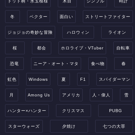
ドット柄・水玉模様
木目
シンプル
時計
冬
ベクター
面白い
ストリートファイター
ジョジョの奇妙な冒険
ハロウィン
ライオン
桜
都会
ホロライブ・VTuber
自転車
恐竜
ニーア・オート・マタ
食べ物
春
虹色
Windows
夏
F1
スパイダーマン
月
Among Us
アメリカ
人・偉人
雪
ハンター×ハンター
クリスマス
PUBG
スターウォーズ
夕焼け
七つの大罪