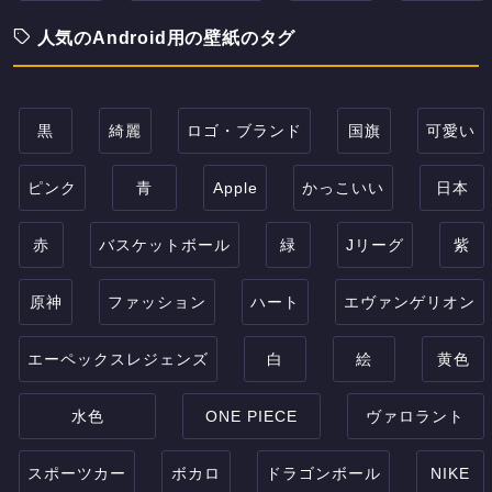
人気のAndroid用の壁紙のタグ
黒
綺麗
ロゴ・ブランド
国旗
可愛い
ピンク
青
Apple
かっこいい
日本
赤
バスケットボール
緑
Jリーグ
紫
原神
ファッション
ハート
エヴァンゲリオン
エーペックスレジェンズ
白
絵
黄色
水色
ONE PIECE
ヴァロラント
スポーツカー
ボカロ
ドラゴンボール
NIKE