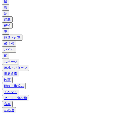
猫
鳥
魚
昆虫
動物
車
鉄道・列車
飛行機
バイク
船
スポーツ
無地・パターン
世界遺産
映画
建物・街並み
イベント
グルメ・食べ物
音楽
その他