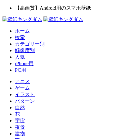
【高画質】Android用のスマホ壁紙
ホーム
検索
カテゴリー別
解像度別
人気
iPhone用
PC用
アニメ
ゲーム
イラスト
パターン
自然
花
宇宙
夜景
建物