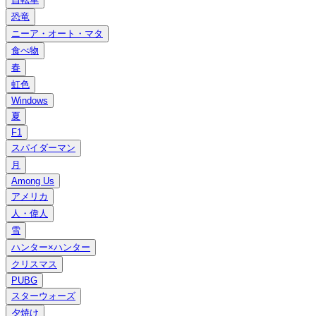
恐竜
ニーア・オート・マタ
食べ物
春
虹色
Windows
夏
F1
スパイダーマン
月
Among Us
アメリカ
人・偉人
雪
ハンター×ハンター
クリスマス
PUBG
スターウォーズ
夕焼け