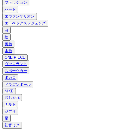
ファッション
ハート
エヴァンゲリオン
エーペックスレジェンズ
白
絵
黄色
水色
ONE PIECE
ヴァロラント
スポーツカー
ボカロ
ドラゴンボール
NIKE
おしゃれ
ナルト
ジブリ
星
初音ミク