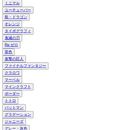
ミニマル
ユーチューバー
龍・ドラゴン
オレンジ
タイポグラフィ
鬼滅の刃
Re:ゼロ
茶色
進撃の巨人
ファイナルファンタジー
クラロワ
マーベル
マインクラフト
ボーダー
トトロ
バットマン
グラデーション
ジャニーズ
グレー・灰色