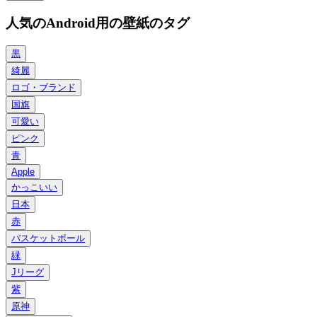
人気のAndroid用の壁紙のタグ
黒
綺麗
ロゴ・ブランド
国旗
可愛い
ピンク
青
Apple
かっこいい
日本
赤
バスケットボール
緑
Jリーグ
紫
原神