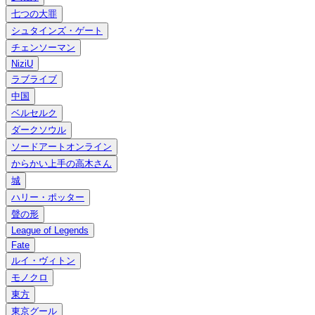
七つの大罪
シュタインズ・ゲート
チェンソーマン
NiziU
ラブライブ
中国
ベルセルク
ダークソウル
ソードアートオンライン
からかい上手の高木さん
城
ハリー・ポッター
聲の形
League of Legends
Fate
ルイ・ヴィトン
モノクロ
東方
東京グール