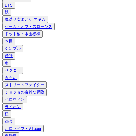
BTS
秋
魔法少女まどか マギカ
ゲーム・オブ・スローンズ
ドット柄・水玉模様
木目
シンプル
時計
冬
ベクター
面白い
ストリートファイター
ジョジョの奇妙な冒険
ハロウィン
ライオン
桜
都会
ホロライブ・VTuber
自転車