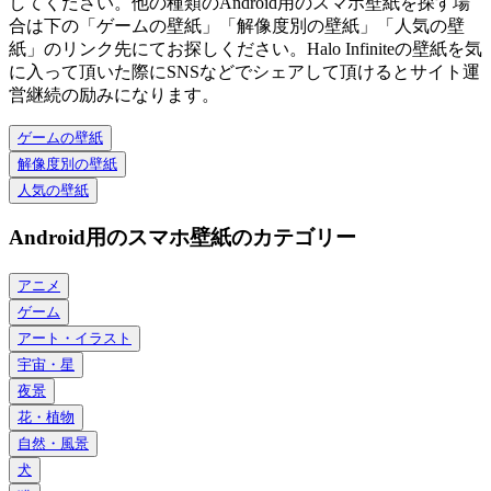
してください。他の種類のAndroid用のスマホ壁紙を探す場
合は下の「ゲームの壁紙」「解像度別の壁紙」「人気の壁
紙」のリンク先にてお探しください。Halo Infiniteの壁紙を気
に入って頂いた際にSNSなどでシェアして頂けるとサイト運
営継続の励みになります。
ゲームの壁紙
解像度別の壁紙
人気の壁紙
Android用のスマホ壁紙のカテゴリー
アニメ
ゲーム
アート・イラスト
宇宙・星
夜景
花・植物
自然・風景
犬