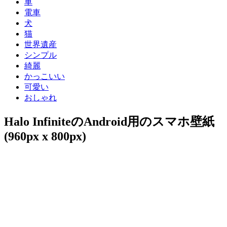
車
電車
犬
猫
世界遺産
シンプル
綺麗
かっこいい
可愛い
おしゃれ
Halo InfiniteのAndroid用のスマホ壁紙
(960px x 800px)