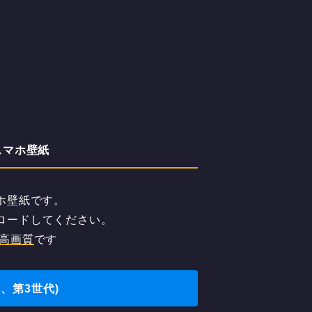
 スマホ壁紙
スマホ壁紙です。
ンロードしてください。
高画質
です
第2、第3世代)