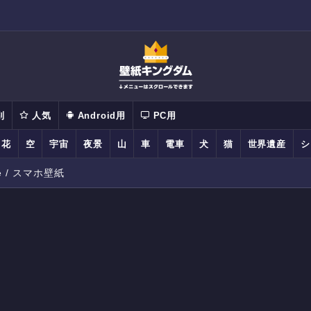
別
人気
Android用
PC用
花
空
宇宙
夜景
山
車
電車
犬
猫
世界遺産
シ
e / スマホ壁紙