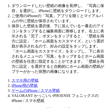
ダウンロードしたい壁紙の画像を長押し、「
写真に保
存
」を選択し、iPhoneに壁紙をダウンロードします。
ご使用のiPhoneの「
写真
」アプリを開くと
マイアルバ
ム
の中に壁紙が保存されています。
保存した壁紙を選択後、下に並んでいる一番左のアイ
コンをタップすると編集画面に推移します。右上に表
示される「
完了
」ボタンをタップすると、「
壁紙を両
方に設定
」「
ホーム画面をカスタマイズ
」という選択
肢が表示されるので、好みの設定をタップします。
「
ホーム画面をカスタマイズ
」をタップし、下に表示
されるメニューの「
写真
」をタップするとホーム画面
の壁紙を任意に指定することができます。「
壁紙を両
方に設定
」を選択すると自動的にホーム画面の壁紙が
ブラーがかった状態の画像になります。
スマホ用の壁紙
iPhone用の壁紙
ゲームのiPhone / スマホ壁紙
VALORANT かっこいいPHOENIX フェニックスの
iPhone / スマホ壁紙