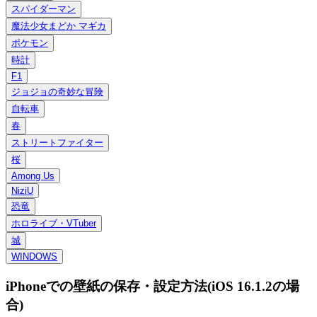
スパイダーマン
魔法少女まどか マギカ
ポケモン
時計
F1
ジョジョの奇妙な冒険
自転車
春
ストリートファイター
桜
Among Us
NiziU
恐竜
ホロライブ・VTuber
城
WINDOWS
iPhoneでの壁紙の保存・設定方法(iOS 16.1.2の場
合)