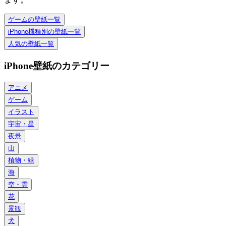
ゲームの壁紙一覧
iPhone機種別の壁紙一覧
人気の壁紙一覧
iPhone壁紙のカテゴリー
アニメ
ゲーム
イラスト
宇宙・星
夜景
山
植物・緑
海
空・雲
花
景観
犬