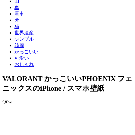
山
車
電車
犬
猫
世界遺産
シンプル
綺麗
かっこいい
可愛い
おしゃれ
VALORANT かっこいいPHOENIX フェ
ニックスのiPhone / スマホ壁紙
Qt3z