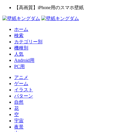
【高画質】iPhone用のスマホ壁紙
ホーム
検索
カテゴリー別
機種別
人気
Android用
PC用
アニメ
ゲーム
イラスト
パターン
自然
花
空
宇宙
夜景