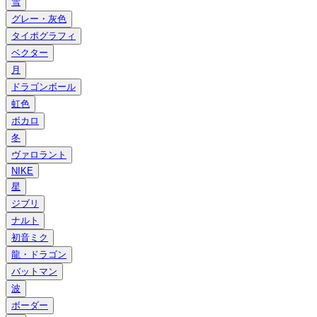
雪
グレー・灰色
タイポグラフィ
ベクター
月
ドラゴンボール
虹色
ボカロ
冬
ヴァロラント
NIKE
星
ジブリ
ナルト
初音ミク
龍・ドラゴン
バットマン
波
ボーダー