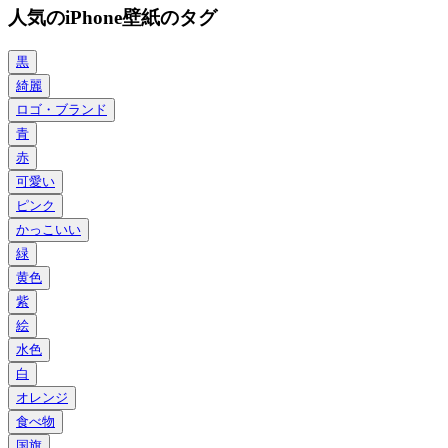
人気のiPhone壁紙のタグ
黒
綺麗
ロゴ・ブランド
青
赤
可愛い
ピンク
かっこいい
緑
黄色
紫
絵
水色
白
オレンジ
食べ物
国旗