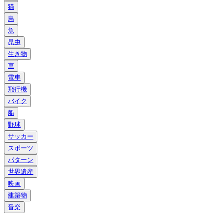
猫
鳥
魚
昆虫
生き物
車
電車
飛行機
バイク
船
野球
サッカー
スポーツ
パターン
世界遺産
映画
建築物
音楽