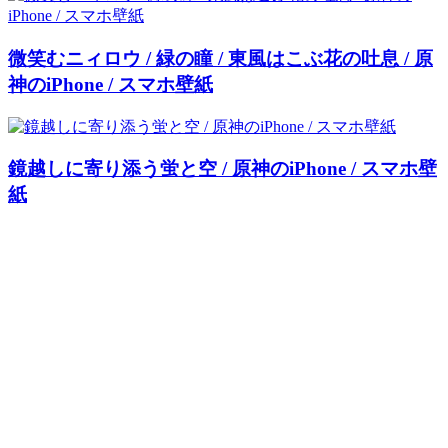
微笑むニィロウ / 緑の瞳 / 東風はこぶ花の吐息 / 原
神のiPhone / スマホ壁紙
鏡越しに寄り添う蛍と空 / 原神のiPhone / スマホ壁
紙