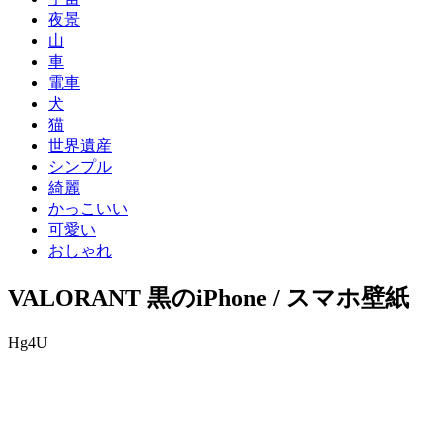
夜景
山
車
電車
犬
猫
世界遺産
シンプル
綺麗
かっこいい
可愛い
おしゃれ
VALORANT 黒のiPhone / スマホ壁紙
Hg4U