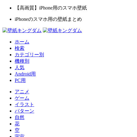
【高画質】iPhone用のスマホ壁紙
iPhoneのスマホ用の壁紙まとめ
ホーム
検索
カテゴリー別
機種別
人気
Android用
PC用
アニメ
ゲーム
イラスト
パターン
自然
花
空
宇宙