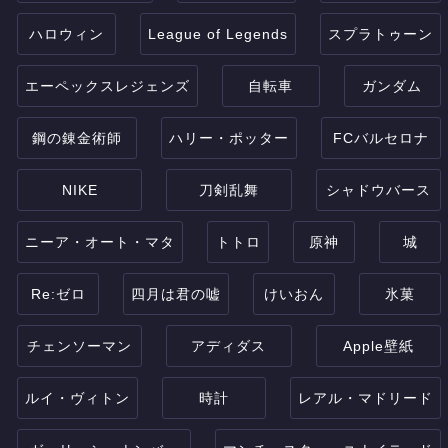
ハロウィン
League of Legends
スプラトゥーン
エーペックスレジェンズ
自転車
ガンダム
鋼の錬金術師
ハリー・ポッター
FCバルセロナ
NIKE
刀剣乱舞
シャドウバース
ニーア・オート・マタ
トトロ
原神
城
Re:ゼロ
四月は君の嘘
けいおん
氷菓
チェンソーマン
アディダス
Apple壁紙
ルイ・ヴィトン
時計
レアル・マドリード