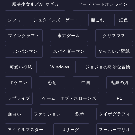
魔法少女まどか マギカ
ソードアートオンライン
ジブリ
シュタインズ・ゲート
艦これ
虹色
マインクラフト
東京グール
クリスマス
ワンパンマン
スパイダーマン
かっこいい壁紙
可愛い壁紙
Windows
ジョジョの奇妙な冒険
ポケモン
恐竜
中国
鬼滅の刃
ラブライブ
ゲーム・オブ・スローンズ
F1
面白い
ファッション
鉄拳
タイポグラフィ
アイドルマスター
Jリーグ
スーパーマリオ