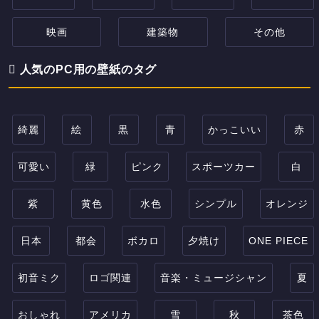
映画
建築物
その他
人気のPC用の壁紙のタグ
綺麗
絵
黒
青
かっこいい
赤
可愛い
緑
ピンク
スポーツカー
白
紫
黄色
水色
シンプル
オレンジ
日本
都会
ボカロ
夕焼け
ONE PIECE
初音ミク
ロゴ関連
音楽・ミュージシャン
夏
おしゃれ
アメリカ
雪
秋
茶色