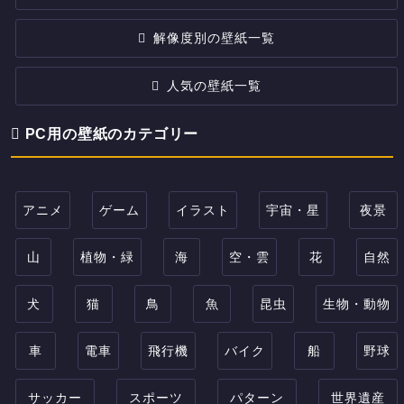
解像度別の壁紙一覧
人気の壁紙一覧
PC用の壁紙のカテゴリー
アニメ
ゲーム
イラスト
宇宙・星
夜景
山
植物・緑
海
空・雲
花
自然
犬
猫
鳥
魚
昆虫
生物・動物
車
電車
飛行機
バイク
船
野球
サッカー
スポーツ
パターン
世界遺産